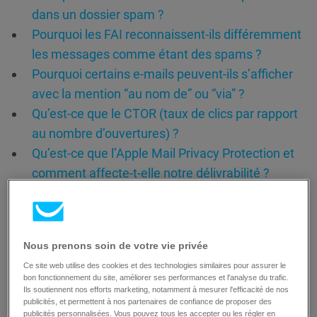
dans un dossier spam ?
Pourquoi les FAI reconnaissent-ils différemment
les messages comme étant des spams ?
Pourquoi certains e-mails peuvent-ils s’afficher
avec la mention “au nom de” ou “via” ?
Qu’est-ce que le CTOR (taux de clics par rapport
au nombre d’ouvertures) ?
Qu’est-ce que l’Apple Mail Privacy Protection et
comment affecte-t-elle notre délivrabilité ?
Quelles sont les meilleures pratiques en matière
d’Email Marketing qui influencent la livraison ?
Quelle est la qualité de la délivrabilité de vos
Nous prenons soin de votre vie privée
messages?
Ce site web utilise des cookies et des technologies similaires pour assurer le
La réputation du champ DE influence-t-elle la
bon fonctionnement du site, améliorer ses performances et l'analyse du trafic.
délivrabilité dans la boîte de réception ou dans le
Ils soutiennent nos efforts marketing, notamment à mesurer l'efficacité de nos
publicités, et permettent à nos partenaires de confiance de proposer des
dossier Spam ?
publicités personnalisées. Vous pouvez tous les accepter ou les régler en