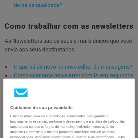
de baixa qualidade?
Como trabalhar com as newsletters
As Newsletters são os seus e-mails únicos que você
envia aos seus destinatários.
O que há de novo no novo editor de mensagens?
Como criar uma newsletter com IA em segundos
no gerador da GetResponse?
Como reenviar uma mensagem para quem não
abriu?
Cuidamos da sua privacidade
Como posso criar mensagens com orientação
Este site utiliza cookies e tecnologias semelhantes para garantir o
de texto da direita para a esquerda?
funcionamento essencial, melhorar o desempenho e a análise de tráfego, dar
Posso codificar newsletters em HTML?
suporte aos nossos esforços de marketing (incluindo mensuração de
anúncios) e permitir que nossos parceiros confiáveis exibam anúncios
Qual a diferença entre uma mensagem de texto
personalizados. Você pode aceitar todos ou ajustar suas preferências. Saiba