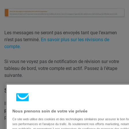
Les messages ne seront pas envoyés tant que l’examen
n’est pas terminé.
En savoir plus sur les révisions de
compte.
Si vous ne voyez pas de notification de révision sur votre
tableau de bord, votre compte est actif. Passez à l’étape
suivante.
Statut de votre message
Il est conseillé de vérifier que votre message n’est pas
programmé
ou enregistré en tant que
brouillon
. Vous
Nous prenons soin de votre vie privée
pouvez le vérifier en allant dans
Marketing par e-mail
.
Ce site web utilise des cookies et des technologies similaires pour assurer le bon f
ses performances et l'analyse du trafic. Ils soutiennent nos efforts marketing, notam
nos publicités, et permettent à nos partenaires de confiance de proposer des public