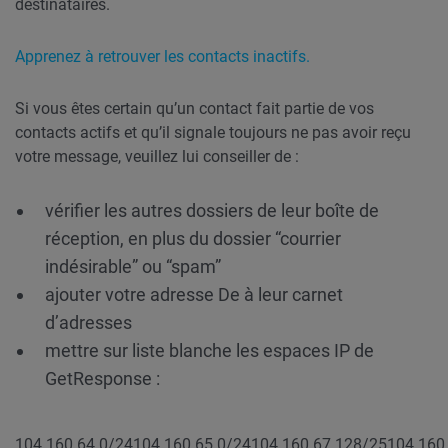
destinataires.
Apprenez à retrouver les contacts inactifs.
Si vous êtes certain qu’un contact fait partie de vos
contacts actifs et qu’il signale toujours ne pas avoir reçu
votre message, veuillez lui conseiller de :
vérifier les autres dossiers de leur boîte de
réception, en plus du dossier “courrier
indésirable” ou “spam”
ajouter votre adresse De à leur carnet
d’adresses
mettre sur liste blanche les espaces IP de
GetResponse :
104.160.64.0/24
104.160.65.0/24
104.160.67.128/25
104.160