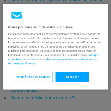
?
Plans de tarification de GetResponse
Nous prenons soin de votre vie privée
Annulation d'un abonnement
Ce site web utilise des cookies et des technologies similaires pour assurer le
bon fonctionnement du site, améliorer ses performances et l'analyse du trafic.
Si vous décidez d'annuler votre abonnement pour
Ils soutiennent nos efforts marketing, notamment à mesurer l'efficacité de nos
publicités, et permettent à nos partenaires de confiance de proposer des
quelque raison que ce soit, consultez les articles ci-
publicités personnalisées. Vous pouvez tous les accepter ou les régler en
fonction de vos préférences. Pour en savoir plus, consultez notre
Politique
dessous afin de savoir quelles mesures vous devez
en matière de cookies
et les
Informations relatives au traitement des
prendre.
données par Google
.
Comment résilier un compte gratuit ?
Paramètres des cookies
Accepter
Quelle est la politique de remboursement de
GetResponse ?
Comment résilier mon compte ?