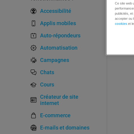
Ce site web u
performances 
Accessibilité
publicités, e
accepter ou l
Applis mobiles
cookies
et l
Auto-répondeurs
Automatisation
Campagnes
Chats
Cours
Créateur de site
internet
E-commerce
E-mails et domaines