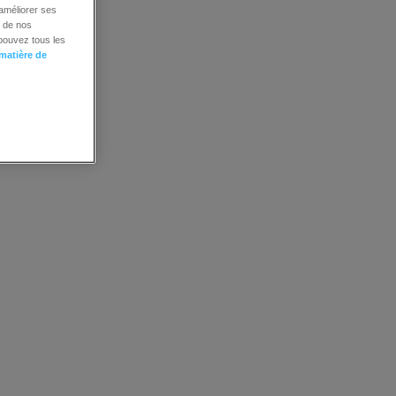
 améliorer ses
é de nos
 pouvez tous les
 matière de