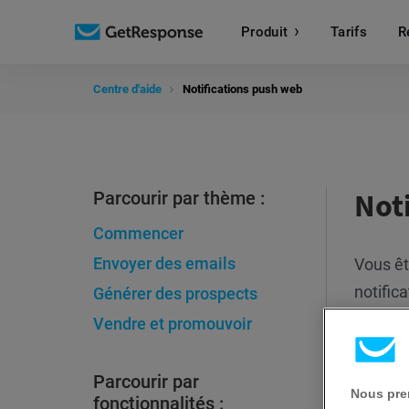
Produit
Tarifs
R
Centre d'aide
Notifications push web
Not
Parcourir par thème :
Commencer
Envoyer des emails
Vous êt
notific
Générer des prospects
Vendre et promouvoir
Parcourir par
Nous pren
fonctionnalités :