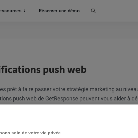
essources
Recherche
Réserver une démo
ifications push web
es prêt à faire passer votre stratégie marketing au niv
ations push web de GetResponse peuvent vous aider à dé
Comment associer des notifications push à un site we
Comment créer les Notifications push web ?
Vidéo
ons soin de votre vie privée