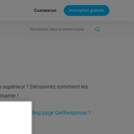
Connexion
Inscription gratuite
eau supérieur ? Découvrez comment les
marrer !
b ou à une landing page GetResponse ?