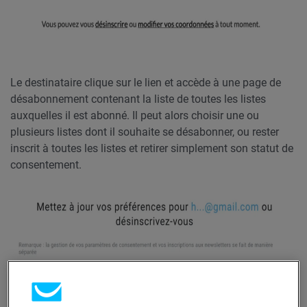
Le destinataire clique sur le lien et accède à une page de
désabonnement contenant la liste de toutes les listes
auxquelles il est abonné. Il peut alors choisir une ou
plusieurs listes dont il souhaite se désabonner, ou rester
inscrit à toutes les listes et retirer simplement son statut de
consentement.