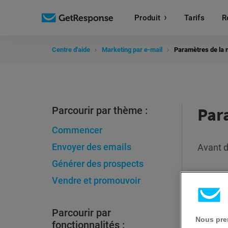
Produit
Tarifs
R
Centre d'aide
Marketing par e-mail
Paramètres de la 
Par
Parcourir par thème :
Commencer
Envoyer des emails
Avant d
Générer des prospects
Vendre et promouvoir
Parcourir par
Nous pren
fonctionnalités :