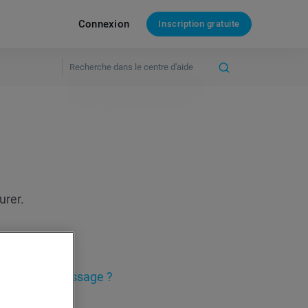
Connexion
Inscription gratuite
urer.
-il ?
Vidéo
te dans un message ?
ewsletter ?