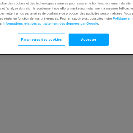
Comment choisir les destinataires de la newsletter ?
tilise des cookies et des technologies similaires pour assurer le bon fonctionnement du site,
et l'analyse du trafic. Ils soutiennent nos efforts marketing, notamment à mesurer l'efficacit
Comment publier des mises à jour X (Twitter) et Facebo
t permettent à nos partenaires de confiance de proposer des publicités personnalisées. Vous
es régler en fonction de vos préférences. Pour en savoir plus, consultez notre
Politique en
Comment modifier l’adresse “De” dans mes messages
es
Informations relatives au traitement des données par Google
.
Qu’est-ce qu’une “liste associée” ?
Qu’est-ce que l’attribution de revenus et comment fonct
Paramètres des cookies
Accepter
Comment ajouter des annotations aux e-mails dans l’o