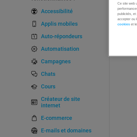
Ce site web u
performances 
Accessibilité
publicités, e
accepter ou l
Applis mobiles
cookies
et l
Auto-répondeurs
Automatisation
Campagnes
Chats
Cours
Créateur de site
internet
E-commerce
E-mails et domaines