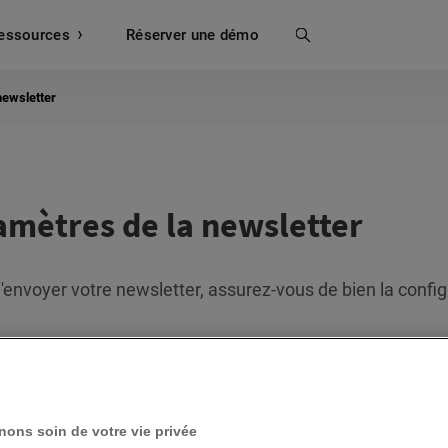
essources
Recherche
Réserver une démo
newsletter
amètres de la newsletter
'envoyer votre newsletter, assurez-vous de bien la config
Qu’est-ce que le Perfect Timing et comment fonctionne-t
Qu’est-ce que la Vue Mondiale et comment l’utiliser ?
Comment utiliser le Comportement des visiteurs du si
Comment exclure des contacts de la réception de ma n
ons soin de votre vie privée