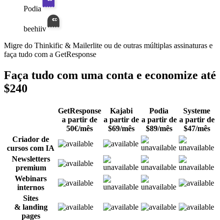
Podia
beehiiv
Migre do Thinkific & Mailerlite ou de outras múltiplas assinaturas e
faça tudo com a GetResponse
Faça tudo com uma conta e
economize até
$240
GetResponse
Kajabi
Podia
Systeme
a partir de
a partir de
a partir de
a partir de
50€/mês
$
69/mês
$
89/mês
$
47/mês
Criador de
cursos com IA
Newsletters
premium
Webinars
internos
Sites
& landing
pages