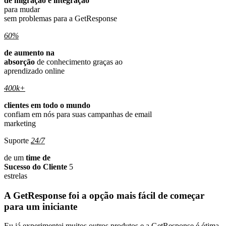
de migração e integração
para mudar
sem problemas para a GetResponse
60%
de aumento na
absorção
de conhecimento graças ao
aprendizado online
400k+
clientes em todo o mundo
confiam em nós para suas campanhas de email
marketing
Suporte
24/7
de um
time de
Sucesso do Cliente
5
estrelas
A GetResponse foi a opção
mais fácil de começar
para um iniciante
Eu já experimentei muitos outros produtos e a GetResponse é ótima