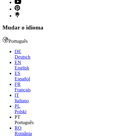
Mudar o idioma
Português
DE
Deutsch
EN
English
ES
Español
FR
Français
IT
Italiano
PL
Polski
PT
Português
RO
România