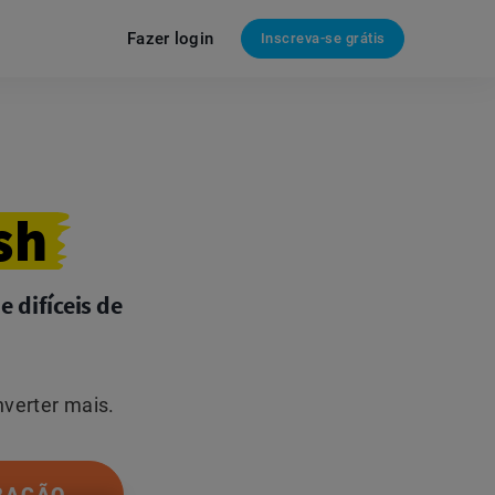
Fazer login
Inscreva-se grátis
sh
 difíceis de
nverter mais.
RAÇÃO