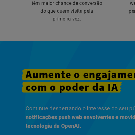
têm maior chance de conversão
we
do que quem visita pela
pe
primeira vez.
Aumente
o engajame
com
o
poder
da
IA
Continue despertando o interesse do seu p
notificações push web envolventes e movi
tecnologia da OpenAI.