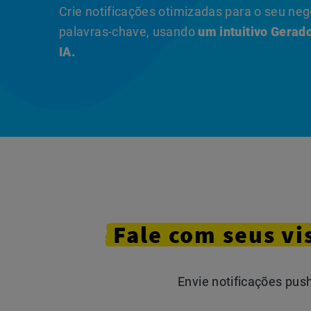
Crie notificações otimizadas para o seu n
palavras-chave, usando
um intuitivo Gera
IA.
Fale
com
seus vi
Envie notificações pu