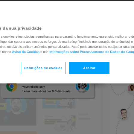
GRÁTIS POR 14 DIAS
SOLUÇÕES PERSONALIZADAS PARA GRAN
 da sua privacidade
iliza cookies e tecnologias semelhantes para garantir o funcionamento essencial, melhorar o
ráfego, dar suporte aos nossos esforços de marketing (incluindo mensuração de anúncios) e 
iros confiáveis exibam anúncios personalizados. Você pode aceitar todos ou ajustar suas pr
no nosso
Aviso de Cookies
e nas
Informações sobre Processamento de Dados do Goo
Definições de cookies
Aceitar