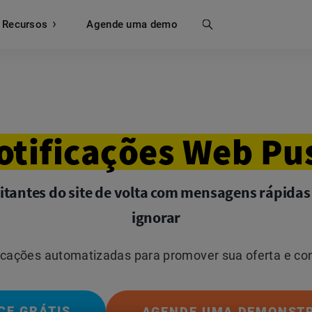
Recursos
Busca
Agende uma demo
otificações
Web
Pu
sitantes do site de volta com mensagens rápidas e
ignorar
icações automatizadas para promover sua oferta e co
CE GRÁTIS
AGENDE UMA DEMONST