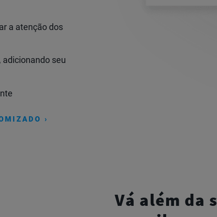
r a atenção dos
,
adicionando seu
nte
OMIZADO ›
Vá além da s