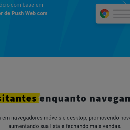
egócio com base em
dor de Push Web com
sitantes
enquanto navegam
sh em navegadores móveis e desktop, promovendo nova
aumentando sua lista e fechando mais vendas.