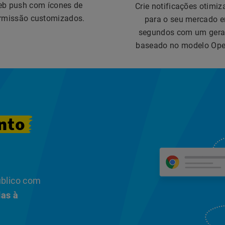
b push com ícones de
Crie notificações otimi
rmissão customizados.
para o seu mercado 
segundos com um gera
baseado no modelo Ope
nto
úblico com
das à