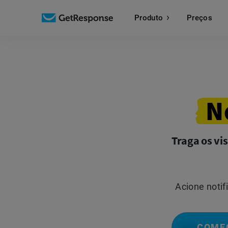
Produto
Preços
N
Traga os vi
Acione notif
COME