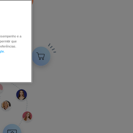
DES CLIENTES
 desempenho e a
permitir que
eferências.
gle
.