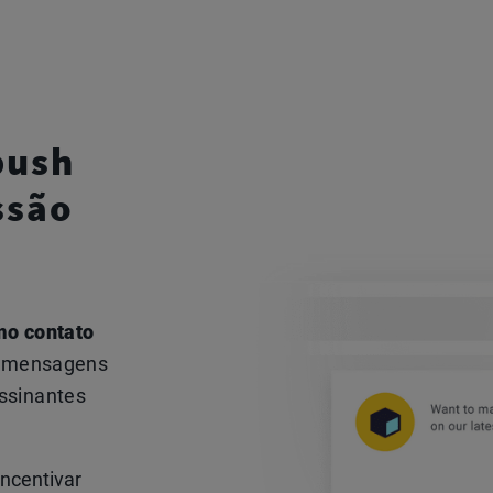
push
ssão
mo contato
ze mensagens
ssinantes
incentivar