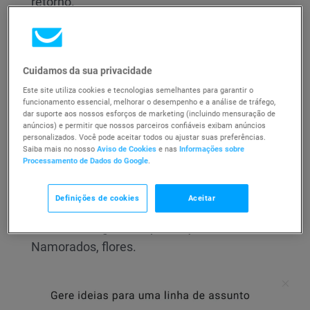
retorno.
Vá para a seção
Linha de assunto
e clique em
Gerador de linha de assunto IA.
Cuidamos da sua privacidade
Este site utiliza cookies e tecnologias semelhantes para garantir o
funcionamento essencial, melhorar o desempenho e a análise de tráfego,
dar suporte aos nossos esforços de marketing (incluindo mensuração de
anúncios) e permitir que nossos parceiros confiáveis exibam anúncios
personalizados. Você pode aceitar todos ou ajustar suas preferências.
Saiba mais no nosso
Aviso de Cookies
e nas
Informações sobre
Processamento de Dados do Google
.
Na janela pop-up, adicione até 3 palavras-chave
e selecione o seu tipo de negócio. Você pode
Definições de cookies
Aceitar
usar palavras-chave únicas ou frases descritivas,
como ebook gratuito, promoção de Dia dos
Namorados, flores.