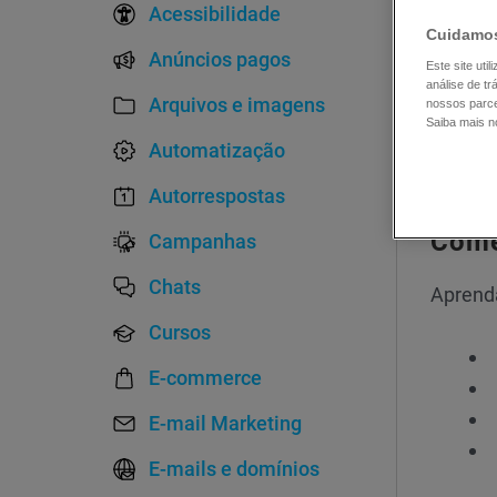
Acessibilidade
Com
Cuidamos
Anúncios pagos
Ger
Este site ut
análise de t
Gra
Arquivos e imagens
nossos parce
Saiba mais 
Web
Automatização
Autorrespostas
Come
Campanhas
Chats
Aprenda
Cursos
E-commerce
E-mail Marketing
E-mails e domínios