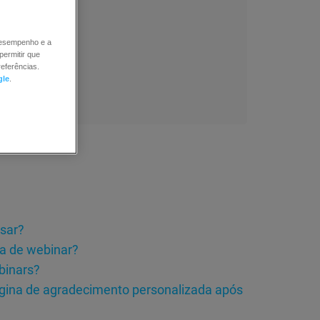
 desempenho e a
permitir que
eferências.
gle
.
usar?
a de webinar?
binars?
gina de agradecimento personalizada após