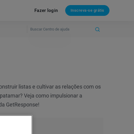
Fazer login
Inscreva-se grátis
nstruir listas e cultivar as relações com os
o patamar? Veja como impulsionar a
da GetResponse!