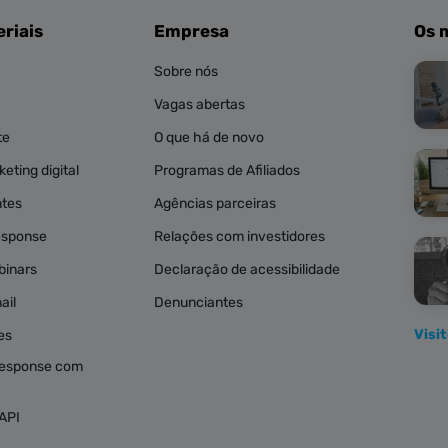
riais
Empresa
Os 
Sobre nós
Vagas abertas
te
O que há de novo
eting digital
Programas de Afiliados
ntes
Agências parceiras
esponse
Relações com investidores
binars
Declaração de acessibilidade
ail
Denunciantes
Visi
es
esponse com
API