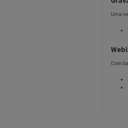
Grav
Uma ver
Webi
Com ba