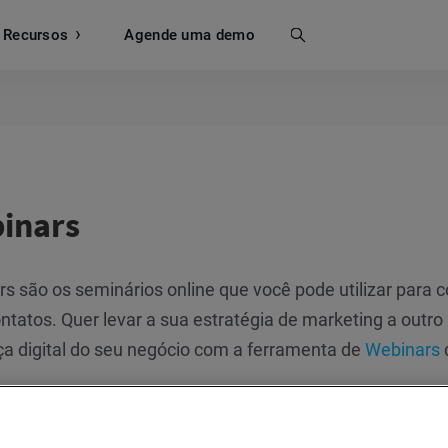
Recursos
Busca
Agende uma demo
inars
s são os seminários online que você pode utilizar para co
ntatos. Quer levar a sua estratégia de marketing a outr
a digital do seu negócio com a ferramenta de
Webinars
ar para: