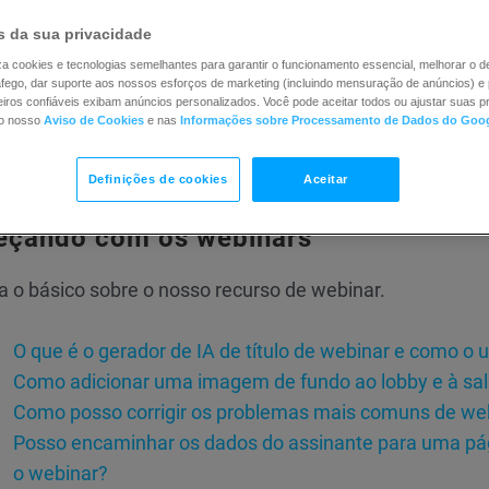
eçando com os webinars
 da sua privacidade
enciando a sala de webinars
iliza cookies e tecnologias semelhantes para garantir o funcionamento essencial, melhorar o
ráfego, dar suporte aos nossos esforços de marketing (incluindo mensuração de anúncios) e 
vações
iros confiáveis exibam anúncios personalizados. Você pode aceitar todos ou ajustar suas pr
no nosso
Aviso de Cookies
e nas
Informações sobre Processamento de Dados do Goo
inars sob demanda
Definições de cookies
Aceitar
çando com os webinars
 o básico sobre o nosso recurso de webinar.
O que é o gerador de IA de título de webinar e como o 
Como adicionar uma imagem de fundo ao lobby e à sal
Como posso corrigir os problemas mais comuns de we
Posso encaminhar os dados do assinante para uma pá
o webinar?