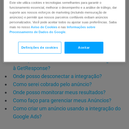
Tudo o que precisa de saber sobre a integração dos
Este site utiliza cookies e tecnologias semelhantes para garantir o
funcionamento essencial, melhorar o desempenho e a análise de tráfego, dar
Anúncios do Google.
suporte aos nossos esforços de marketing (incluindo mensuração de
anúncios) e permitir que nossos parceiros confiáveis exibam anúncios
personalizados. Você pode aceitar todos ou ajustar suas preferências. Saiba
Como gerar conteúdo publicitário utilizando o
mais no nosso
Aviso de Cookies
e nas
Informações sobre
Processamento de Dados do Google
.
Assistente de IA em anúncios pagos?
Como sincronizar meu público de anúncios com
Definições de cookies
Aceitar
a GetResponse?
Como posso conectar uma conta do Google Ads
à GetResponse?
Onde posso desconectar a integração?
Como serei cobrado pelo anúncio?
Onde posso monitorar meus resultados?
Como faço para gerenciar meus Anúncios?
Como criar um anúncio usando a integração do
Google Ads?