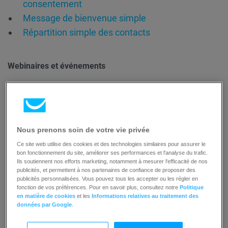
consentement
Message de bienvenue simple
Répartition simple des contacts
Webinaires et événements
Message d’anniversaire
Marketing d’affiliation
Nous prenons soin de votre vie privée
Ce site web utilise des cookies et des technologies similaires pour assurer le
Message de bienvenue d’affilié
bon fonctionnement du site, améliorer ses performances et l'analyse du trafic.
Ils soutiennent nos efforts marketing, notamment à mesurer l'efficacité de nos
publicités, et permettent à nos partenaires de confiance de proposer des
publicités personnalisées. Vous pouvez tous les accepter ou les régler en
Modèles inclus dans le forfait
fonction de vos préférences. Pour en savoir plus, consultez notre
Politique
en matière de cookies
et les
Informations relatives au traitement des
Marketer
données par Google
.
Les utilisateurs du plan Marketer peuvent créer un nombre