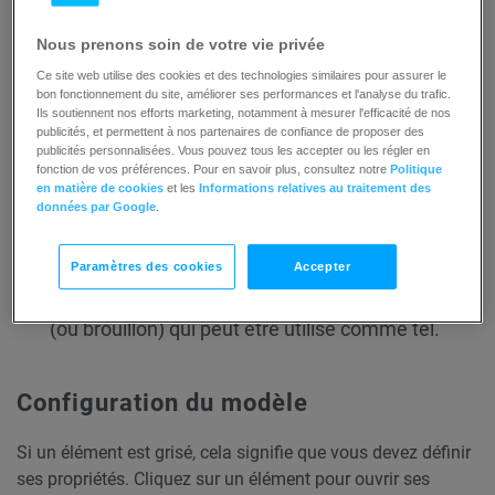
Nous prenons soin de votre vie privée
Ce site web utilise des cookies et des technologies similaires pour assurer le
bon fonctionnement du site, améliorer ses performances et l'analyse du trafic.
Ils soutiennent nos efforts marketing, notamment à mesurer l'efficacité de nos
publicités, et permettent à nos partenaires de confiance de proposer des
publicités personnalisées. Vous pouvez tous les accepter ou les régler en
fonction de vos préférences. Pour en savoir plus, consultez notre
Politique
en matière de cookies
et les
Informations relatives au traitement des
données par Google
.
Voici ce dont vous aurez besoin pour configurer les
éléments et publier le modèle en tant que flux de travail :
Paramètres des cookies
Accepter
un
message d’automatisation
ou un message
(ou brouillon) qui peut être utilisé comme tel.
Configuration du modèle
Si un élément est grisé, cela signifie que vous devez définir
ses propriétés. Cliquez sur un élément pour ouvrir ses