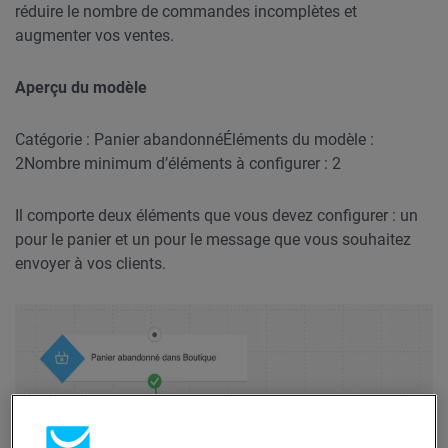
réduire le nombre de commandes incomplètes et
augmenter vos ventes.
Aperçu du modèle
Catégorie : Panier abandonné
Éléments du modèle :
2
Nombre minimum d’éléments à configurer : 2
Il comporte deux éléments que vous devez configurer : un
pour le panier et un pour le message que vous souhaitez
envoyer à vos clients.