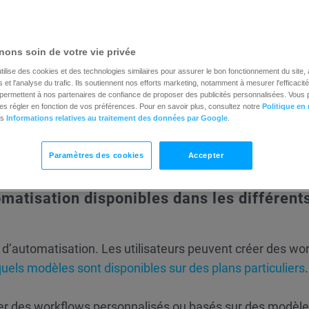
ux fonctionnalités de base de l’automatisation marketing 
r de zéro (limité à 6 éléments) ou utiliser un modèle préd
ons soin de votre vie privée
tilise des cookies et des technologies similaires pour assurer le bon fonctionnement du site,
créer des flux personnalisés avec tous les éléments
et l'analyse du trafic. Ils soutiennent nos efforts marketing, notamment à mesurer l'efficacit
t permettent à nos partenaires de confiance de proposer des publicités personnalisées. Vous
s fonctionnalités e-commerce.
es régler en fonction de vos préférences. Pour en savoir plus, consultez notre
Politique en
es
Informations relatives au traitement des données par Google
.
t accès à l’ensemble des fonctionnalités d’automatisatio
Paramètres des cookies
Accepter
 le suivi des sites Web et la segmentation automatique.
omatisation disponibles dans les différent
 d’automatisation. Les utilisateurs peuvent créer des wo
 quels modèles sont disponibles sur des plans particuliers
.
r des workflows personnalisés ou basés sur des modèl