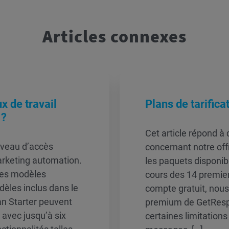
Articles connexes
x de travail
Plans de tarific
 ?
Cet article répond à
iveau d’accès
concernant notre offr
arketing automation.
les paquets disponibl
 les modèles
cours des 14 premiers
dèles inclus dans le
compte gratuit, nou
lan Starter peuvent
premium de GetResp
 avec jusqu’à six
certaines limitations