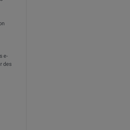
ion
s e-
r des