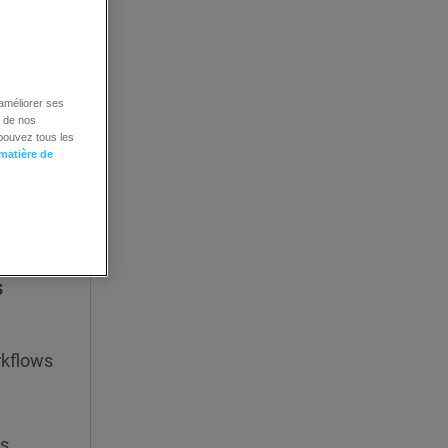
: ils
éfini.
 améliorer ses
é de nos
 pouvez tous les
 matière de
n, y
s
rkflows
es