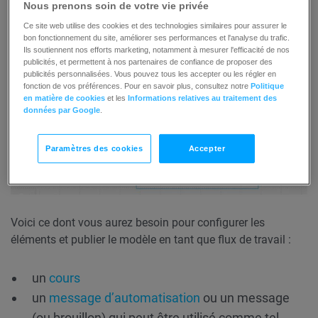
Nous prenons soin de votre vie privée
Ce site web utilise des cookies et des technologies similaires pour assurer le
bon fonctionnement du site, améliorer ses performances et l'analyse du trafic.
Ils soutiennent nos efforts marketing, notamment à mesurer l'efficacité de nos
publicités, et permettent à nos partenaires de confiance de proposer des
publicités personnalisées. Vous pouvez tous les accepter ou les régler en
fonction de vos préférences. Pour en savoir plus, consultez notre
Politique
en matière de cookies
et les
Informations relatives au traitement des
données par Google
.
Paramètres des cookies
Accepter
Voici ce dont vous aurez besoin pour configurer les
éléments et publier le modèle en tant que flux de travail :
un
cours
un
message d’automatisation
ou un message
(ou brouillon) qui peut être utilisé comme tel.