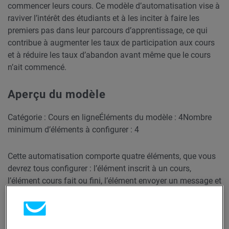
commencer leurs cours. Ce modèle d’automatisation vise à
raviver l’intérêt des étudiants et à les inciter à faire les
premiers pas dans leur parcours d’apprentissage, ce qui
contribue à augmenter les taux de participation aux cours
et à réduire les taux d’abandon avant même que le cours
n’ait commencé.
Aperçu du modèle
Catégorie : Cours en ligne
Éléments du modèle : 4
Nombre
minimum d’éléments à configurer : 4
Cette automatisation comporte quatre éléments, que vous
devrez tous configurer : l’élément inscrit à un cours,
l’élément cours fait ou fini, l’élément envoyer un message et
l’élément tag.