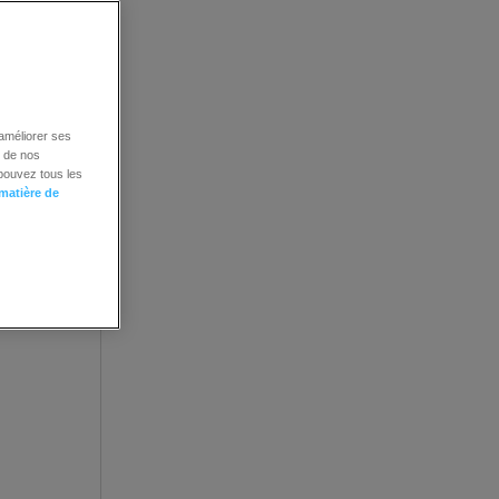
vos
 améliorer ses
é de nos
 pouvez tous les
 matière de