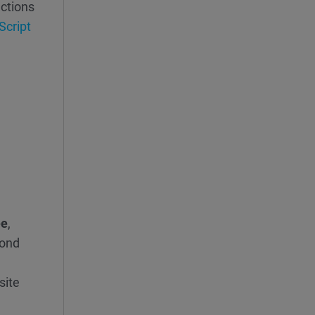
uctions
Script
ée
,
cond
site