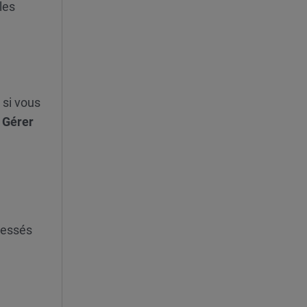
les
r
si vous
e
Gérer
éressés