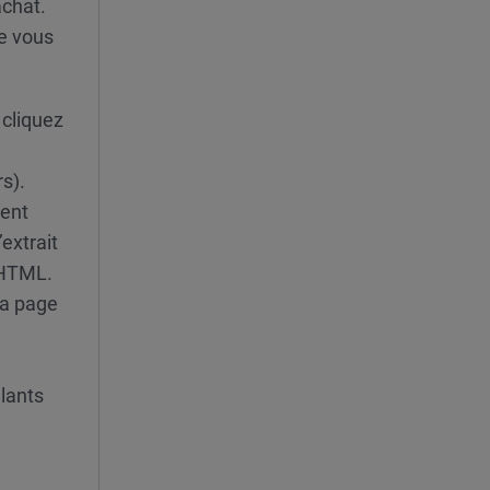
achat.
ue vous
 cliquez
s).
ment
extrait
 HTML.
 la page
lants