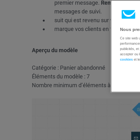
premier message.
Remarque :
les
messages de suivi.
suit qui est revenu sur votre site We
marque vos clients en fonction de l
Nous pren
Ce site web u
performances 
Aperçu du modèle
publicités, e
accepter ou l
cookies
et l
Catégorie : Panier abandonné
Éléments du modèle : 7
Nombre minimum d’éléments à configurer :