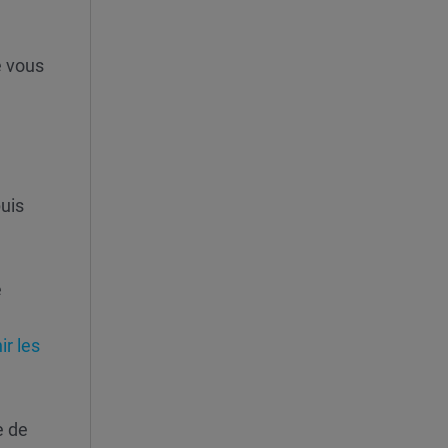
e vous
puis
e
r les
e de