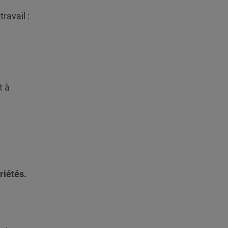
ravail :
t à
riétés.