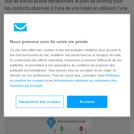
flux de travail publié déclenchera le plan de scoring pour
les contacts abonnés à l’une de vos listes en utilisant l’une
des méthodes et en ouvrant l’une de vos newsletters.
Dans ce modèle, les éléments
Message ouvert
et
Tag
permettent de le parcourir plusieurs fois. Pour en savoir
Nous prenons soin de votre vie privée
plus sur cette option, consultez la rubrique
Puis-je exécuter
Ce site web utilise des cookies et des technologies similaires pour assurer le
plusieurs fois des actions et des conditions spécifiques ?
bon fonctionnement du site, améliorer ses performances et l'analyse du trafic.
Ils soutiennent nos efforts marketing, notamment à mesurer l'efficacité de nos
publicités, et permettent à nos partenaires de confiance de proposer des
publicités personnalisées. Vous pouvez tous les accepter ou les régler en
fonction de vos préférences. Pour en savoir plus, consultez notre
Politique
en matière de cookies
et les
Informations relatives au traitement des
données par Google
.
Paramètres des cookies
Accepter