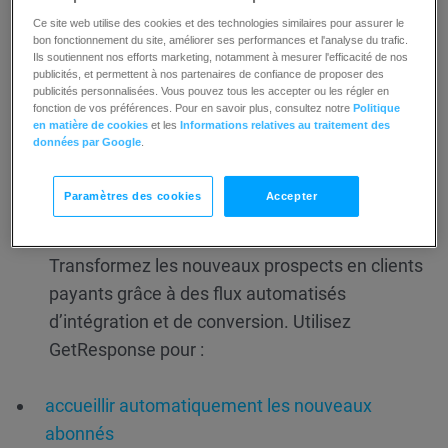
Accompagnez vos clients à chaque
Ce site web utilise des cookies et des technologies similaires pour assurer le
bon fonctionnement du site, améliorer ses performances et l'analyse du trafic.
étape de leur parcours
Ils soutiennent nos efforts marketing, notamment à mesurer l'efficacité de nos
publicités, et permettent à nos partenaires de confiance de proposer des
publicités personnalisées. Vous pouvez tous les accepter ou les régler en
GetResponse vous aide à créer des parcours clients
fonction de vos préférences. Pour en savoir plus, consultez notre
Politique
automatisés qui génèrent des revenus réguliers et
en matière de cookies
et les
Informations relatives au traitement des
récurrents, de l’acquisition à la fidélisation en passant par
données par Google
.
la réactivation.
Paramètres des cookies
Accepter
Parcours vers le premier achat
Transformez les nouveaux prospects en clients
payants grâce à des flux automatisés
d’intégration et de conversion. Utilisez
GetResponse pour :
accueillir automatiquement les nouveaux
abonnés