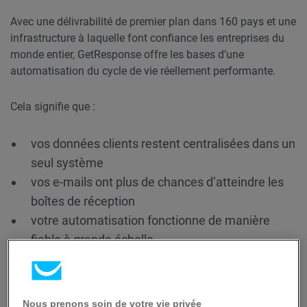
Avec une délivrabilité de premier plan dans 160 pays et une
infrastructure à laquelle font confiance les entreprises du
monde entier, GetResponse offre les bases d’une
automatisation du cycle de vie réellement performante.
Cela signifie que :
vos données clients restent centralisées dans un
seul système
vos e-mails ont plus de chances d’atteindre les
boîtes de réception
votre automatisation fonctionne de manière
fiable à grande échelle
vos campagnes restent connectées sur tous les
canaux
Nous prenons soin de votre vie privée