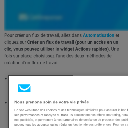
Pour créer un flux de travail, allez dans
Automatisation
et
cliquez sur
Créer un flux de travail (pour un accès en un
clic, vous pouvez utiliser le widget Actions rapides)
. Une
fois sur place, choisissez l’une des deux méthodes de
création d’un flux de travail :
à partir de zéro. Vous sélectionnez la
combinaison de conditions, d’actions et de
filtres.
à l’aide d’un modèle pré-défini. Les conditions,
Nous prenons soin de votre vie privée
les actions et les filtres ont été présélectionnés
Ce site web utilise des cookies et des technologies similaires pour assurer le bon 
ses performances et l'analyse du trafic. Ils soutiennent nos efforts marketing, not
et certains éléments ont été préconfigurés.
nos publicités, et permettent à nos partenaires de confiance de proposer des publ
pouvez tous les accepter ou les régler en fonction de vos préférences. Pour en sa