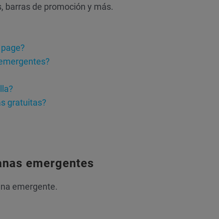
s, barras de promoción y más.
g page?
s emergentes?
lla?
s gratuitas?
tanas emergentes
tana emergente.