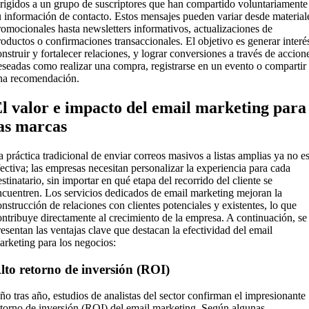
irigidos a un grupo de suscriptores que han compartido voluntariamente
u información de contacto. Estos mensajes pueden variar desde material
romocionales hasta newsletters informativos, actualizaciones de
roductos o confirmaciones transaccionales. El objetivo es generar interé
onstruir y fortalecer relaciones, y lograr conversiones a través de accion
eseadas como realizar una compra, registrarse en un evento o compartir
na recomendación.
l valor e impacto del email marketing para
as marcas
a práctica tradicional de enviar correos masivos a listas amplias ya no e
fectiva; las empresas necesitan personalizar la experiencia para cada
stinatario, sin importar en qué etapa del recorrido del cliente se
ncuentren. Los servicios dedicados de email marketing mejoran la
onstrucción de relaciones con clientes potenciales y existentes, lo que
ontribuye directamente al crecimiento de la empresa. A continuación, se
resentan las ventajas clave que destacan la efectividad del email
arketing para los negocios:
lto retorno de inversión (ROI)
ño tras año, estudios de analistas del sector confirman el impresionante
etorno de inversión (ROI) del email marketing. Según algunas