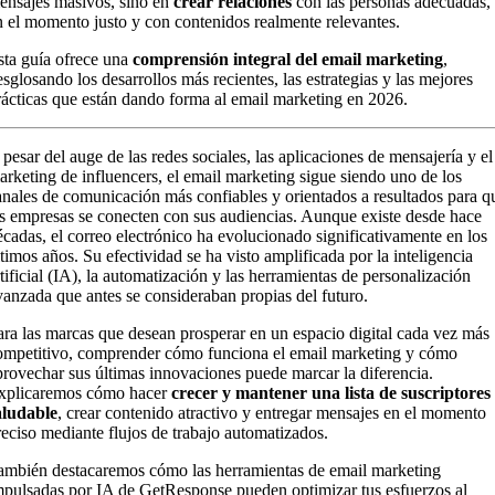
ensajes masivos, sino en
crear relaciones
con las personas adecuadas,
n el momento justo y con contenidos realmente relevantes.
sta guía ofrece una
comprensión integral del email marketing
,
esglosando los desarrollos más recientes, las estrategias y las mejores
rácticas que están dando forma al email marketing en 2026.
 pesar del auge de las redes sociales, las aplicaciones de mensajería y el
arketing de influencers, el email marketing sigue siendo uno de los
anales de comunicación más confiables y orientados a resultados para q
as empresas se conecten con sus audiencias. Aunque existe desde hace
écadas, el correo electrónico ha evolucionado significativamente en los
ltimos años. Su efectividad se ha visto amplificada por la inteligencia
rtificial (IA), la automatización y las herramientas de personalización
vanzada que antes se consideraban propias del futuro.
ara las marcas que desean prosperar en un espacio digital cada vez más
ompetitivo, comprender cómo funciona el email marketing y cómo
provechar sus últimas innovaciones puede marcar la diferencia.
xplicaremos cómo hacer
crecer y mantener una lista de suscriptores
aludable
, crear contenido atractivo y entregar mensajes en el momento
reciso mediante flujos de trabajo automatizados.
ambién destacaremos cómo las herramientas de email marketing
mpulsadas por IA de GetResponse pueden optimizar tus esfuerzos al