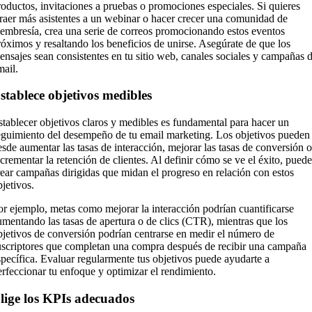
roductos, invitaciones a pruebas o promociones especiales. Si quieres
traer más asistentes a un webinar o hacer crecer una comunidad de
embresía, crea una serie de correos promocionando estos eventos
róximos y resaltando los beneficios de unirse. Asegúrate de que los
ensajes sean consistentes en tu sitio web, canales sociales y campañas 
mail.
stablece objetivos medibles
stablecer objetivos claros y medibles es fundamental para hacer un
eguimiento del desempeño de tu email marketing. Los objetivos pueden 
esde aumentar las tasas de interacción, mejorar las tasas de conversión o
ncrementar la retención de clientes. Al definir cómo se ve el éxito, puede
rear campañas dirigidas que midan el progreso en relación con estos
bjetivos.
or ejemplo, metas como mejorar la interacción podrían cuantificarse
umentando las tasas de apertura o de clics (CTR), mientras que los
bjetivos de conversión podrían centrarse en medir el número de
uscriptores que completan una compra después de recibir una campaña
specífica. Evaluar regularmente tus objetivos puede ayudarte a
erfeccionar tu enfoque y optimizar el rendimiento.
lige los KPIs adecuados