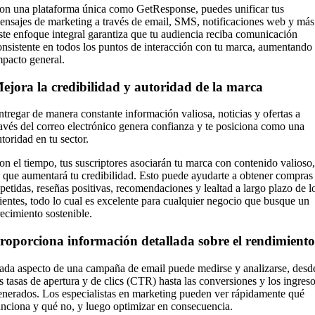
on una plataforma única como GetResponse, puedes unificar tus
ensajes de marketing a través de email, SMS, notificaciones web y más
ste enfoque integral garantiza que tu audiencia reciba comunicación
onsistente en todos los puntos de interacción con tu marca, aumentando 
mpacto general.
ejora la credibilidad y autoridad de la marca
ntregar de manera constante información valiosa, noticias y ofertas a
ravés del correo electrónico genera confianza y te posiciona como una
toridad en tu sector.
on el tiempo, tus suscriptores asociarán tu marca con contenido valioso,
o que aumentará tu credibilidad. Esto puede ayudarte a obtener compras
epetidas, reseñas positivas, recomendaciones y lealtad a largo plazo de l
lientes, todo lo cual es excelente para cualquier negocio que busque un
recimiento sostenible.
roporciona información detallada sobre el rendimiento
ada aspecto de una campaña de email puede medirse y analizarse, desd
as tasas de apertura y de clics (CTR) hasta las conversiones y los ingres
enerados. Los especialistas en marketing pueden ver rápidamente qué
unciona y qué no, y luego optimizar en consecuencia.