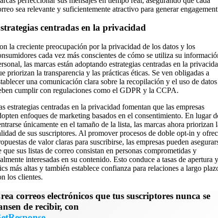
arcas perfeccionar sus mensajes en tiempo real, asegurando que cada
orreo sea relevante y suficientemente atractivo para generar engagement
strategias centradas en la privacidad
on la creciente preocupación por la privacidad de los datos y los
onsumidores cada vez más conscientes de cómo se utiliza su informació
ersonal, las marcas están adoptando estrategias centradas en la privacid
ue priorizan la transparencia y las prácticas éticas. Se ven obligadas a
stablecer una comunicación clara sobre la recopilación y el uso de datos
eben cumplir con regulaciones como el GDPR y la CCPA.
as estrategias centradas en la privacidad fomentan que las empresas
dopten enfoques de marketing basados en el consentimiento. En lugar d
entrarse únicamente en el tamaño de la lista, las marcas ahora priorizan l
alidad de sus suscriptores. Al promover procesos de doble opt-in y ofrec
ropuestas de valor claras para suscribirse, las empresas pueden asegurar
e que sus listas de correo consistan en personas comprometidas y
ealmente interesadas en su contenido. Esto conduce a tasas de apertura 
lics más altas y también establece confianza para relaciones a largo plaz
n los clientes.
rea correos electrónicos que tus suscriptores nunca se
ansen de recibir, con
etResponse