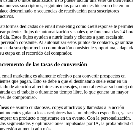
el usuario o hitos alcanzados. Esto puede incluir una serie de bienvenid
ara nuevos suscriptores, seguimientos para quienes hicieron clic en un
nlace determinado o secuencias de reactivación para suscriptores
activos.
lataformas dedicadas de email marketing como GetResponse te permite
rear potentes flujos de automatización visuales que funcionan las 24 hor
l día. Estos flujos ayudan a nutrir leads y clientes a gran escala sin
upervisión constante. Al automatizar estos puntos de contacto, garantiza
ue cada suscriptor reciba comunicación consistente y oportuna, adaptad
 su etapa en el recorrido del comprador.
ncremento de las tasas de conversión
l email marketing es altamente efectivo para convertir prospectos en
lientes que pagan. Esto se debe a que el destinatario suele estar en un
stado de atención al recibir estos mensajes, como al revisar su bandeja d
ntrada en el trabajo o durante su tiempo libre, lo que genera un mayor
ivel de compromiso.
íneas de asunto cuidadosas, copys atractivos y llamadas a la acción
ontundentes guían a los suscriptores hacia un objetivo específico, ya sea
omprar un producto o registrarse en un evento. Con la personalización,
istas segmentadas y optimizaciones impulsadas por IA, la probabilidad d
onversión aumenta aún más.