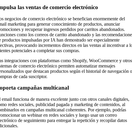
mpulsa las ventas de comercio electrónico
os negocios de comercio electrónico se benefician enormemente del
mail marketing para generar conocimiento de productos, anunciar
romociones y recuperar ingresos perdidos por carritos abandonados.
unciones como los correos de carrito abandonado y las recomendacione
e productos impulsadas por IA han demostrado ser especialmente
fectivas, provocando incrementos directos en las ventas al incentivar a l
lientes potenciales a completar sus compras.
as integraciones con plataformas como Shopify, WooCommerce y otros
istemas de comercio electrónico permiten automatizar mensajes
ersonalizados que destacan productos según el historial de navegación 
ompras de cada suscriptor.
oporta campañas multicanal
l email funciona de manera excelente junto con otros canales digitales,
omo redes sociales, publicidad pagada y marketing de contenidos, al
ombinarlos en campañas multicanal coherentes. Por ejemplo, podrías
romocionar un webinar en redes sociales y luego usar un correo
lectrónico de seguimiento para entregar la repetición y recopilar datos
dicionales.