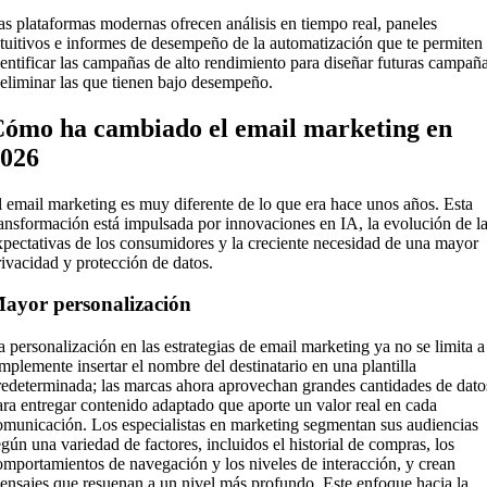
as plataformas modernas ofrecen análisis en tiempo real, paneles
ntuitivos e informes de desempeño de la automatización que te permiten
dentificar las campañas de alto rendimiento para diseñar futuras campañ
 eliminar las que tienen bajo desempeño.
ómo ha cambiado el email marketing en
026
l email marketing es muy diferente de lo que era hace unos años. Esta
ransformación está impulsada por innovaciones en IA, la evolución de l
xpectativas de los consumidores y la creciente necesidad de una mayor
rivacidad y protección de datos.
ayor personalización
a personalización en las estrategias de email marketing ya no se limita a
implemente insertar el nombre del destinatario en una plantilla
redeterminada; las marcas ahora aprovechan grandes cantidades de dato
ara entregar contenido adaptado que aporte un valor real en cada
omunicación. Los especialistas en marketing segmentan sus audiencias
egún una variedad de factores, incluidos el historial de compras, los
omportamientos de navegación y los niveles de interacción, y crean
ensajes que resuenan a un nivel más profundo. Este enfoque hacia la