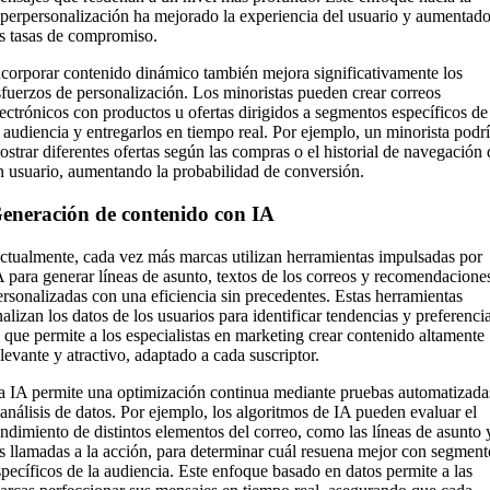
iperpersonalización ha mejorado la experiencia del usuario y aumentad
as tasas de compromiso.
ncorporar contenido dinámico también mejora significativamente los
sfuerzos de personalización. Los minoristas pueden crear correos
lectrónicos con productos u ofertas dirigidos a segmentos específicos de
a audiencia y entregarlos en tiempo real. Por ejemplo, un minorista podr
ostrar diferentes ofertas según las compras o el historial de navegación 
n usuario, aumentando la probabilidad de conversión.
eneración de contenido con IA
ctualmente, cada vez más marcas utilizan herramientas impulsadas por
A para generar líneas de asunto, textos de los correos y recomendacione
ersonalizadas con una eficiencia sin precedentes. Estas herramientas
nalizan los datos de los usuarios para identificar tendencias y preferencia
o que permite a los especialistas en marketing crear contenido altamente
elevante y atractivo, adaptado a cada suscriptor.
a IA permite una optimización continua mediante pruebas automatizada
 análisis de datos. Por ejemplo, los algoritmos de IA pueden evaluar el
endimiento de distintos elementos del correo, como las líneas de asunto 
as llamadas a la acción, para determinar cuál resuena mejor con segment
specíficos de la audiencia. Este enfoque basado en datos permite a las