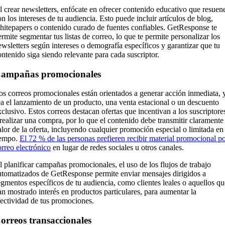
l crear newsletters, enfócate en ofrecer contenido educativo que resuen
on los intereses de tu audiencia. Esto puede incluir artículos de blog,
hitepapers o contenido curado de fuentes confiables. GetResponse te
ermite segmentar tus listas de correo, lo que te permite personalizar los
ewsletters según intereses o demografía específicos y garantizar que tu
ontenido siga siendo relevante para cada suscriptor.
ampañas promocionales
os correos promocionales están orientados a generar acción inmediata, 
ea el lanzamiento de un producto, una venta estacional o un descuento
xclusivo. Estos correos destacan ofertas que incentivan a los suscriptore
 realizar una compra, por lo que el contenido debe transmitir claramente 
alor de la oferta, incluyendo cualquier promoción especial o limitada en 
iempo.
El 72 % de las personas prefieren recibir material promocional p
orreo electrónico
en lugar de redes sociales u otros canales.
l planificar campañas promocionales, el uso de los flujos de trabajo
utomatizados de GetResponse permite enviar mensajes dirigidos a
egmentos específicos de tu audiencia, como clientes leales o aquellos qu
an mostrado interés en productos particulares, para aumentar la
fectividad de tus promociones.
orreos transaccionales