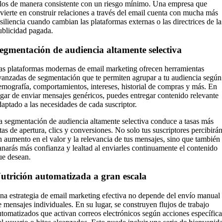
llos de manera consistente con un riesgo mínimo. Una empresa que
nvierte en construir relaciones a través del email cuenta con mucha más
esiliencia cuando cambian las plataformas externas o las directrices de la
ublicidad pagada.
egmentación de audiencia altamente selectiva
as plataformas modernas de email marketing ofrecen herramientas
vanzadas de segmentación que te permiten agrupar a tu audiencia según
emografía, comportamientos, intereses, historial de compras y más. En
ugar de enviar mensajes genéricos, puedes entregar contenido relevante
daptado a las necesidades de cada suscriptor.
a segmentación de audiencia altamente selectiva conduce a tasas más
ltas de apertura, clics y conversiones. No solo tus suscriptores percibirá
n aumento en el valor y la relevancia de tus mensajes, sino que también
anarás más confianza y lealtad al enviarles continuamente el contenido
ue desean.
utrición automatizada a gran escala
na estrategia de email marketing efectiva no depende del envío manual
e mensajes individuales. En su lugar, se construyen flujos de trabajo
utomatizados que activan correos electrónicos según acciones específica