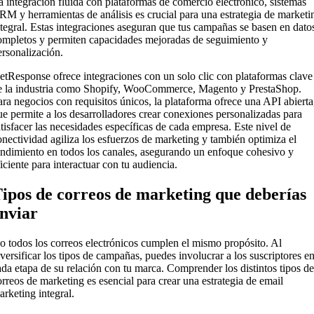
a integración fluida con plataformas de comercio electrónico, sistemas
RM y herramientas de análisis es crucial para una estrategia de marketi
ntegral. Estas integraciones aseguran que tus campañas se basen en dato
ompletos y permiten capacidades mejoradas de seguimiento y
ersonalización.
etResponse ofrece integraciones con un solo clic con plataformas clave
e la industria como Shopify, WooCommerce, Magento y PrestaShop.
ara negocios con requisitos únicos, la plataforma ofrece una API abierta
ue permite a los desarrolladores crear conexiones personalizadas para
atisfacer las necesidades específicas de cada empresa. Este nivel de
onectividad agiliza los esfuerzos de marketing y también optimiza el
endimiento en todos los canales, asegurando un enfoque cohesivo y
ficiente para interactuar con tu audiencia.
ipos de correos de marketing que deberías
nviar
o todos los correos electrónicos cumplen el mismo propósito. Al
iversificar los tipos de campañas, puedes involucrar a los suscriptores e
ada etapa de su relación con tu marca. Comprender los distintos tipos de
orreos de marketing es esencial para crear una estrategia de email
arketing integral.