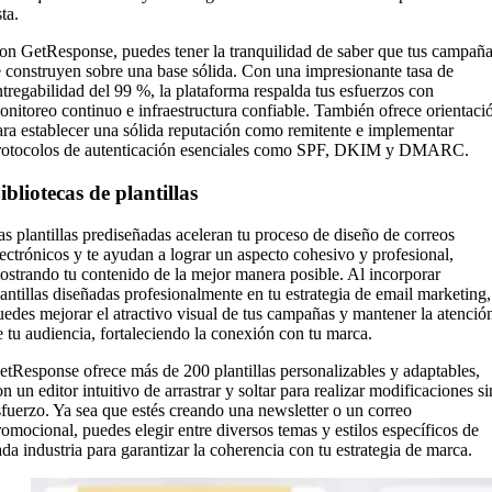
sta.
on GetResponse, puedes tener la tranquilidad de saber que tus campañ
e construyen sobre una base sólida. Con una impresionante tasa de
ntregabilidad del 99 %, la plataforma respalda tus esfuerzos con
onitoreo continuo e infraestructura confiable. También ofrece orientaci
ara establecer una sólida reputación como remitente e implementar
rotocolos de autenticación esenciales como SPF, DKIM y DMARC.
ibliotecas de plantillas
as plantillas prediseñadas aceleran tu proceso de diseño de correos
lectrónicos y te ayudan a lograr un aspecto cohesivo y profesional,
ostrando tu contenido de la mejor manera posible. Al incorporar
lantillas diseñadas profesionalmente en tu estrategia de email marketing,
uedes mejorar el atractivo visual de tus campañas y mantener la atenció
e tu audiencia, fortaleciendo la conexión con tu marca.
etResponse ofrece más de 200 plantillas personalizables y adaptables,
n un editor intuitivo de arrastrar y soltar para realizar modificaciones si
sfuerzo. Ya sea que estés creando una newsletter o un correo
romocional, puedes elegir entre diversos temas y estilos específicos de
ada industria para garantizar la coherencia con tu estrategia de marca.