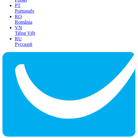
PT
Português
RO
România
VN
Tiếng Việt
RU
Русский