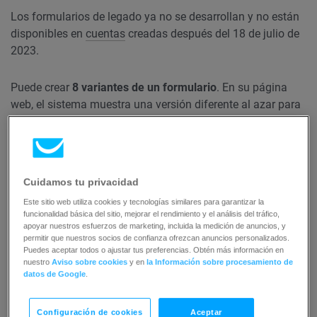
Los formularios de legado ya no se desarrollan y no están
disponibles en
cuentas
creadas después del 18 de julio de
2023.
Puede crear
8 variantes de un formulario
. En su página
web, el sistema muestra una versión diferente al azar para
cada visitante y acumula datos de conversión. Estos datos
le permiten elegir al ganador y seguirlo.
Aquí están los elementos de formulario que afectan su
Cuidamos tu privacidad
tasa de conversión:
Este sitio web utiliza cookies y tecnologías similares para garantizar la
funcionalidad básica del sitio, mejorar el rendimiento y el análisis del tráfico,
apoyar nuestros esfuerzos de marketing, incluida la medición de anuncios, y
El botón de suscripción
permitir que nuestros socios de confianza ofrezcan anuncios personalizados.
Longitud del formulario
Puedes aceptar todos o ajustar tus preferencias. Obtén más información en
nuestro
Aviso sobre cookies
y en
la Información sobre procesamiento de
Esquema de colores
datos de Google
.
Cantidad de campos personalizados
Configuración de cookies
Aceptar