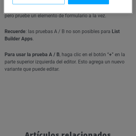
Juegue con los variantes para explorar las posibilidades,
pero pruebe un elemento de formulario a la vez.
Recuerde
: las pruebas A / B no son posibles para
List
Builder Apps
.
Para usar la prueba A / B
, haga clic en el botón “
+
” en la
parte superior izquierda del editor. Esto agrega un nuevo
variante que puede editar.
Artículos relacionados