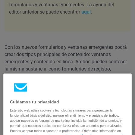
formularios y ventanas emergentes. La ayuda del
editor anterior se puede encontrar
aquí
.
Con los nuevos formularios y ventanas emergentes podrá
crear dos tipos principales de contenido: ventanas
emergentes y contenido en línea. Ambos pueden contener
la misma sustancia, como formularios de registro,
formularios de contacto, solicitudes de descarga o
banners. Las ventanas emergentes, sin embargo, pueden
ser activadas por diferentes acciones o tiempos, mientras
que el contenido en línea está incrustado en su sitio web.
Cuidamos tu privacidad
Este sitio web utiliza cookies y tecnologías similares para garantizar la
¿Cómo crear un nuevo contenido?
funcionalidad básica del sitio, mejorar el rendimiento y el análisis del tráfico,
apoyar nuestros esfuerzos de marketing, incluida la medición de anuncios, y
permitir que nuestros socios de confianza ofrezcan anuncios personalizados.
Para crear nuevos contenidos emergentes o en línea:
Puedes aceptar todos o ajustar tus preferencias. Obtén más información en