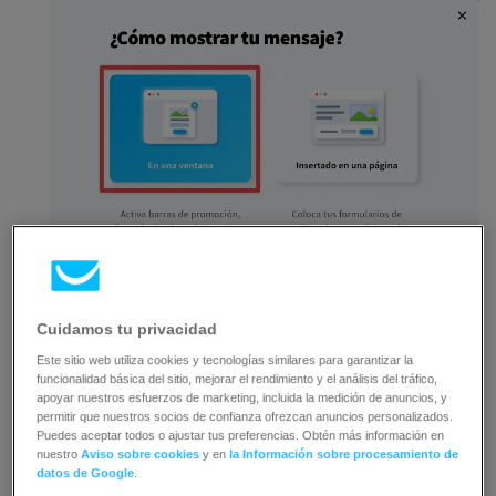
Cuidamos tu privacidad
Este sitio web utiliza cookies y tecnologías similares para garantizar la
Seleccione una de nuestras plantillas
funcionalidad básica del sitio, mejorar el rendimiento y el análisis del tráfico,
prediseñadas o comience con una plantilla en
apoyar nuestros esfuerzos de marketing, incluida la medición de anuncios, y
permitir que nuestros socios de confianza ofrezcan anuncios personalizados.
blanco.
Puede explorar las plantillas por tipo en la
Puedes aceptar todos o ajustar tus preferencias. Obtén más información en
nuestro
Aviso sobre cookies
y en
la Información sobre procesamiento de
columna de la izquierda o por etiquetas.
datos de Google
.