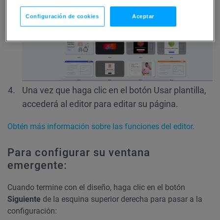
Configuración de cookies
Aceptar
Una vez que haga clic en el botón Usar plantilla,
accederá al editor para editar su página.
Obtén más información sobre las funciones del editor.
Para configurar su ventana
emergente:
Cuando termine con el diseño, haga clic en el botón
Siguiente
de la esquina superior derecha para pasar a la
configuración: