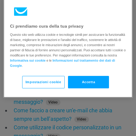
Come utilizzare l’opzione CSS personalizzato
nell’editor di posta elettronica?
Come fare in modo che i messaggi abbiano un
Ci prendiamo cura della tua privacy
bell’aspetto in Outlook?
Questo sito web utilizza cookie e tecnologie simili per assicurare la funzionalità
di base, migliorare le prestazioni e l’analisi del traffico, sostenere le attività di
Come faccio ad utilizzare i webfont nel
marketing, comprese le misurazioni degli annunci, e consentire ai nostri
messaggio?
partner di fiducia di fornire annunci personalizzati. Puoi accettare tutti i cookie o
Video
modificare le tue preferenze. Per maggiori informazioni consulta la nostra
Quanto dovrebbe essere largo il mio messaggio?
Informativa sui cookie
e le
Informazioni sul trattamento dei dati di
Google
.
Video
Cosa significa che il mio messaggio ha un errore
Impostazioni cookie
Accetta
di syntax?
Come aggiungere un’immagine di sfondo a un
messaggio?
Video
Come faccio a creare un’e-mail che abbia
sempre un bell’aspetto?
Video
Come utilizzare il codice personalizzato in un
messaggio?