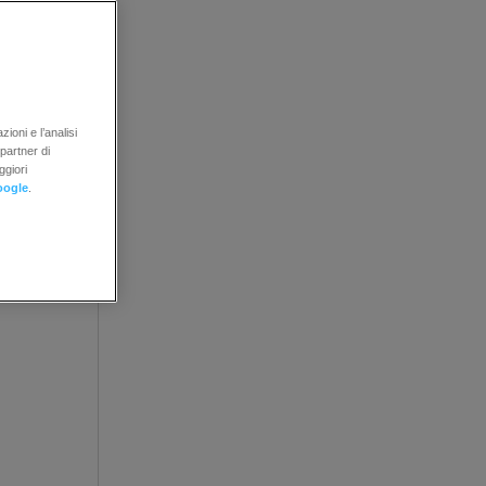
ul
blocco
ioni e l’analisi
 partner di
ggiori
oogle
.