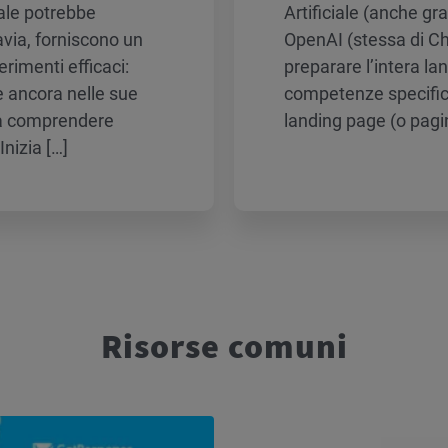
ciale potrebbe
Artificiale (anche gr
via, forniscono un
OpenAI (stessa di Cha
erimenti efficaci:
preparare l’intera la
 è ancora nelle sue
competenze specific
lo a comprendere
landing page (o pagi
Inizia […]
Risorse comuni