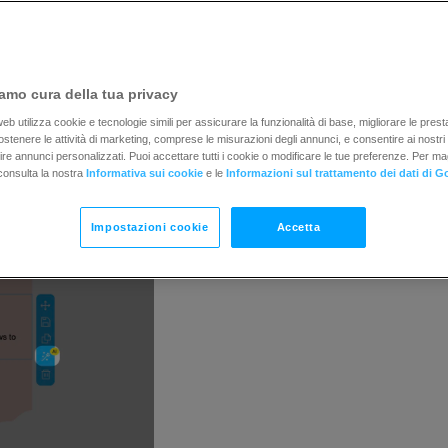
drag-and-drop puoi trovare AI Assistant qui facendo clic s
amo cura della tua privacy
b utilizza cookie e tecnologie simili per assicurare la funzionalità di base, migliorare le prestaz
 sostenere le attività di marketing, comprese le misurazioni degli annunci, e consentire ai nostri
rnire annunci personalizzati. Puoi accettare tutti i cookie o modificare le tue preferenze. Per ma
consulta la nostra
Informativa sui cookie
e le
Informazioni sul trattamento dei dati di G
Impostazioni cookie
Accetta