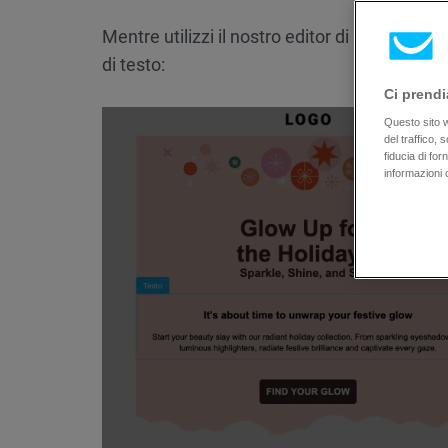
Mentre utilizzi il nostro editor di messaggi 
di testo:
Ci prendi
Questo sito we
del traffico,
fiducia di fo
informazioni 