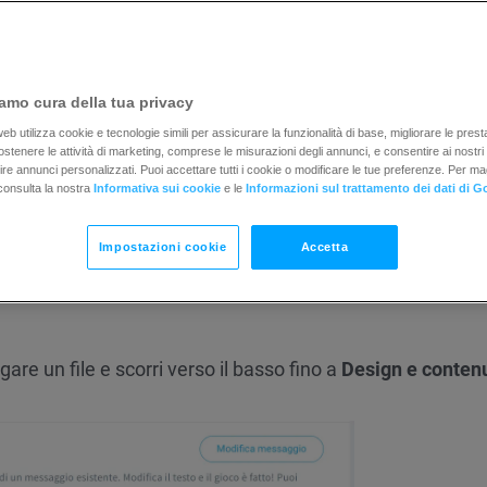
amo cura della tua privacy
file ai tuoi messaggi. Che tu preferisca allegare i file n
b utilizza cookie e tecnologie simili per assicurare la funzionalità di base, migliorare le prestaz
 sostenere le attività di marketing, comprese le misurazioni degli annunci, e consentire ai nostri
er una condivisione più semplice, questa guida spiegherà 
rnire annunci personalizzati. Puoi accettare tutti i cookie o modificare le tue preferenze. Per ma
consulta la nostra
Informativa sui cookie
e le
Informazioni sul trattamento dei dati di G
odo rapido ed efficiente.
Impostazioni cookie
Accetta
ggio
are un file e scorri verso il basso fino a
Design e conten