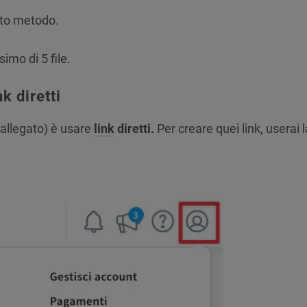
sto metodo.
mo di 5 file.
k diretti
 allegato) è usare
link
diretti.
Per creare quei link, userai l