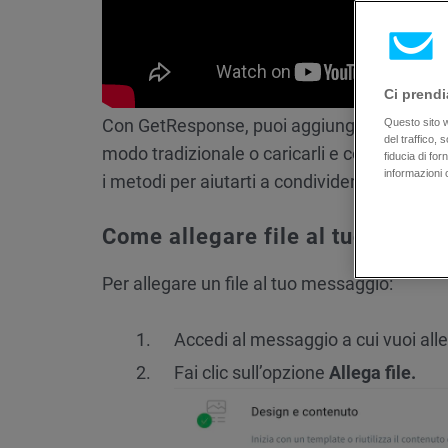
Ci prendi
Con GetResponse, puoi aggiungere facilmente 
Questo sito we
del traffico,
modo tradizionale o caricarli e collegarli p
fiducia di fo
informazioni 
i metodi per aiutarti a condividere i file in m
Come allegare file al tuo messa
Per allegare un file al tuo messaggio:
Accedi al messaggio a cui vuoi alleg
Fai clic sull’opzione
Allega file.