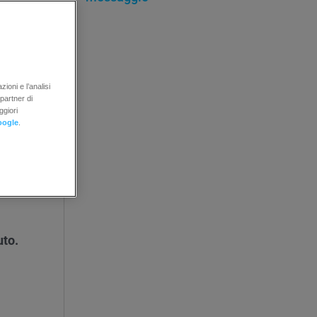
el
ioni e l’analisi
 partner di
entrambi
ggiori
oogle
.
uto.