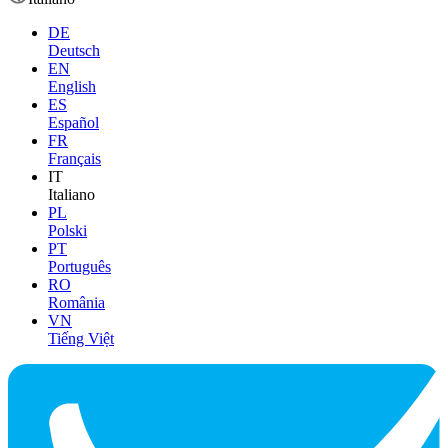
DE
Deutsch
EN
English
ES
Español
FR
Français
IT
Italiano
PL
Polski
PT
Português
RO
România
VN
Tiếng Việt