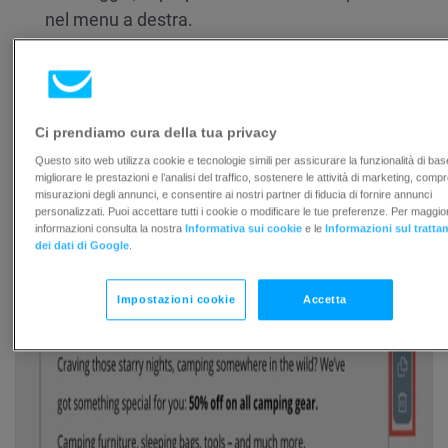
nel menu a destra.
Come spostare, salvare, duplicare o
eliminare un blocco?
Ci prendiamo cura della tua privacy
Se desideri spostare, salvare, duplicare o eliminare un
blocco, fai clic su o passa il mouse sopra di esso e quindi
Questo sito web utilizza cookie e tecnologie simili per assicurare la funzionalità di bas
migliorare le prestazioni e l’analisi del traffico, sostenere le attività di marketing, comp
utilizza il menu a lato.
misurazioni degli annunci, e consentire ai nostri partner di fiducia di fornire annunci
personalizzati. Puoi accettare tutti i cookie o modificare le tue preferenze. Per maggior
informazioni consulta la nostra
Informativa sui cookie
e le
Informazioni sul tratt
dei dati di Google
.
Impostazioni cookie
Accetta