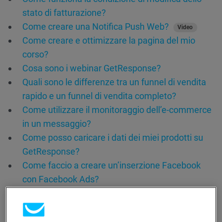
stato di fatturazione?
Come creare una Notifica Push Web?
Video
Come creare e ottimizzare la pagina del mio
corso?
Cosa sono i webinar GetResponse?
Quali sono le differenze tra un funnel di vendita
rapido e un funnel di vendita completo?
Come utilizzare il monitoraggio dell’e-commerce
in un messaggio?
Come posso caricare i dati dei miei prodotti su
GetResponse?
Come faccio a creare un’inserzione Facebook
con Facebook Ads?
Come posso aggiungere un video al mio
messaggio?
Video
Posso controllare come appare il messaggio in