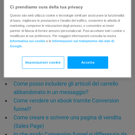
una casella di posta prima di inviarlo?
Ci prendiamo cura della tua privacy
Come utilizzare le notifiche PayPal per
Questo sito web utilizza cookie e tecnologie simili per assicurare la funzionalità
di base, migliorare le prestazioni e l’analisi del traffico, sostenere le attività di
aggiungere i contatti dopo una transazione?
marketing, comprese le misurazioni degli annunci, e consentire ai nostri
partner di fiducia di fornire annunci personalizzati. Puoi accettare tutti i cookie o
Video
modificare le tue preferenze. Per maggiori informazioni consulta la nostra
Che cosa sono le pagine di upselling di
Informativa sui cookie
e le
Informazioni sul trattamento dei dati di
Google
.
Conversion funnel?
Che cos’è una landing page e a cosa serve?
Impostazioni cookie
Accetta
Posso segmentare i contatti in base ai dati di e-
commerce?
Come posso includere gli articoli del carrello
abbandonato in un messaggio?
Come vendere un ebook tramite Conversion
funnel?
Come creare e scrivere una pagina di vendita
(Sales Page)
In che modo Conversion funnel si differenzia da