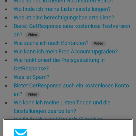
Was ist neu im neuen Nachrichten-Editor?
Wo finde ich meine Listeneinstellungen?
Was ist eine berechtigungsbasierte Liste?
Bietet GetResponse eine kostenlose Testversion
an?
Video
Wie suche ich nach Kontakten?
Video
Wie kann ich mein Free Account upgraden?
Wie funktioniert die Preisgestaltung in
GetResponse?
Was ist Spam?
Bietet GetResponse auch ein kostenloses Konto
an?
Video
Wo kann ich meine Listen finden und die
Einstellungen bearbeiten?
Wo finde ich eine Liste mit all meinen
Kontakten?
Video