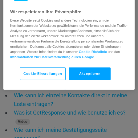
Wo kann ich Kontaktdetails einsehen?
Was ist der Aktivitätsindex und wie verwende ich
Wir respektieren Ihre Privatsphäre
ihn?
Diese Website setzt Cookies und andere Technologien ein, um die
Wie entferne ich Duplikate aus meinen Listen?
Kernfunktionen der Website zu gewährleisten, die Performance und die Traffic-
Analyse zu verbessern, unsere Marketingmaßnahmen, einschließlich der
Wie erstelle und nutze ich benutzerdefinierte
Messung der Werbewirksamkeit, zu unterstützen und unseren
vertrauenswürdigen Partnern die Bereitstellung personalisierter Werbung zu
Felder?
ermöglichen. Du kannst alle Cookies akzeptieren oder deine Einstellungen
Wie nutze ich Scoring?
anpassen. Weitere Infos findest du in unserer
Cookie-Richtlinie
und den
Informationen zur Datenverarbeitung durch Google
.
Wie nutze ich Tags in GetResponse?
Wie sende ich meinen Kontakten ein E-Book?
Cookie-Einstellungen
Akzeptieren
Wie erstelle ich eine neue Kontaktliste?
Was ist Klick-Tracking?
Wie kann ich einzelne Kontakte direkt in meine
Liste eintragen?
Was ist GetResponse und wie benutze ich es?
Video
Wie kann ich meine Bestätigungsseite