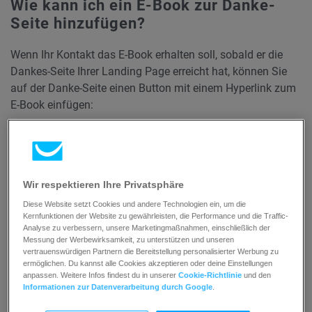
Wie kann ich ein E-Book zur Danke-
Seite hinzufügen?
Wenn Ihr Kontakt das E-Book erhalten soll, sobald er die
Dankes-Seite Ihrer Landing Page erreicht hat, können Sie
auf der Danke-Seite einen Button mit einem Hyperlink zum
E-Book einfügen:
To start:
Gehen Sie zu
Tools >
Landing pages
.
Wir respektieren Ihre Privatsphäre
Klicken Sie auf den Namen Ihrer Landingpage
Diese Website setzt Cookies und andere Technologien ein, um die
Kernfunktionen der Website zu gewährleisten, die Performance und die Traffic-
und dann auf die Schaltfläche
Design
Analyse zu verbessern, unsere Marketingmaßnahmen, einschließlich der
bearbeiten
, um den Editor zu öffnen. Wenn Sie
Messung der Werbewirksamkeit, zu unterstützen und unseren
vertrauenswürdigen Partnern die Bereitstellung personalisierter Werbung zu
noch keine Seite haben,
erstellen Sie eine
.
ermöglichen. Du kannst alle Cookies akzeptieren oder deine Einstellungen
anpassen. Weitere Infos findest du in unserer
Cookie-Richtlinie
und den
Wenn Sie mit der Hauptseite fertig sind, klicken
Informationen zur Datenverarbeitung durch Google
.
Sie auf die
Home
-Schaltfläche in der oberen