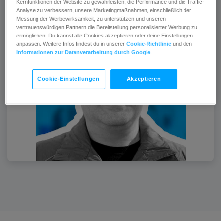
Kernfunktionen der Website zu gewährleisten, die Performance und die Traffic-
Analyse zu verbessern, unsere Marketingmaßnahmen, einschließlich der
Messung der Werbewirksamkeit, zu unterstützen und unseren
vertrauenswürdigen Partnern die Bereitstellung personalisierter Werbung zu
ermöglichen. Du kannst alle Cookies akzeptieren oder deine Einstellungen
anpassen. Weitere Infos findest du in unserer
Cookie-Richtlinie
und den
Informationen zur Datenverarbeitung durch Google
.
Cookie-Einstellungen
Akzeptieren