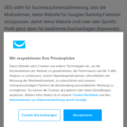
SEO steht für Suchmaschinenoptimierung, also die
Maßnahmen, deine Website für Googles Ranking-Faktoren
anzupassen, damit deine Website und/oder dein Spotify-
Profil ganz oben für bestimmte Suchanfragen (Keywords)
angezeigt wird.
Für Musiker*Innen und Podcaster*Innen ist SEO die
Wir respektieren Ihre Privatsphäre
perfekte Möglichkeit, ihre Online-Präsenz
Diese Website setzt Cookies und andere Technologien ein, um die
aufzubauen, ihre Reichweite zu erweitern und
Kernfunktionen der Website zu gewährleisten, die Performance und die Traffic-
Analyse zu verbessern, unsere Marketingmaßnahmen, einschließlich der
Hörer*Innen zu generieren.
Messung der Werbewirksamkeit, zu unterstützen und unseren
vertrauenswürdigen Partnern die Bereitstellung personalisierter Werbung zu
ermöglichen. Du kannst alle Cookies akzeptieren oder deine Einstellungen
anpassen. Weitere Infos findest du in unserer
Cookie-Richtlinie
und den
Informationen zur Datenverarbeitung durch Google
.
Cookie-Einstellungen
Akzeptieren