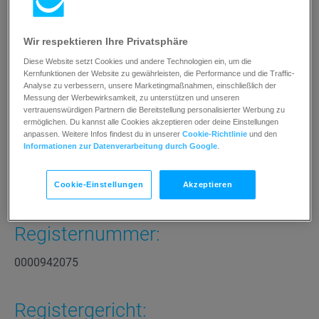
Grunwaldzka 413
80-309 Gdansk
Polen
Wir respektieren Ihre Privatsphäre
Kontakt:
Diese Website setzt Cookies und andere Technologien ein, um die
Kernfunktionen der Website zu gewährleisten, die Performance und die Traffic-
Tel: +48 58 668 31 30
Email: gr-de@cs.getresponse.com
Analyse zu verbessern, unsere Marketingmaßnahmen, einschließlich der
Messung der Werbewirksamkeit, zu unterstützen und unseren
vertrauenswürdigen Partnern die Bereitstellung personalisierter Werbung zu
Vertretungsberechtigte
ermöglichen. Du kannst alle Cookies akzeptieren oder deine Einstellungen
anpassen. Weitere Infos findest du in unserer
Cookie-Richtlinie
und den
Informationen zur Datenverarbeitung durch Google
.
Geschäftsführer:
Simon Grabowski (CEO)
Daniel Brzezinski (COO)
Cookie-Einstellungen
Akzeptieren
Registernummer:
0000942075
Registergericht: