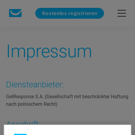
Kostenlos registrieren
Impressum
Diensteanbieter:
GetResponse S.A.
(Gesellschaft mit beschränkter Haftung
nach polnischem Recht)
Anschrift: