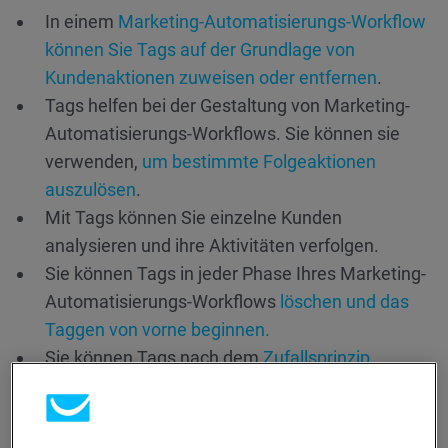
In einem
Marketing-Automatisierungs-Workflow
können Sie Tags auf der Grundlage von
Kundenaktionen zuweisen oder entfernen
.
Tags helfen bei der Gestaltung von Marketing-
Automatisierungs-Workflows. Sie können sie
verwenden,
um bestimmte Folgeaktionen
auszulösen
.
Mit Tags können Sie einzelne Kunden
analysieren und ihre Aktivitäten verfolgen.
Sie können Tags in jeder Phase Ihres Marketing-
Automatisierungs-Workflows
löschen und das
Taggen von vorne beginnen.
Sie können Tags nach dem
Zufallsprinzip
zuweisen
und auf ihrer Grundlage Segmente
erstellen, wenn Sie eine Nachricht an eine
kleinere, nicht verwandte Gruppe von