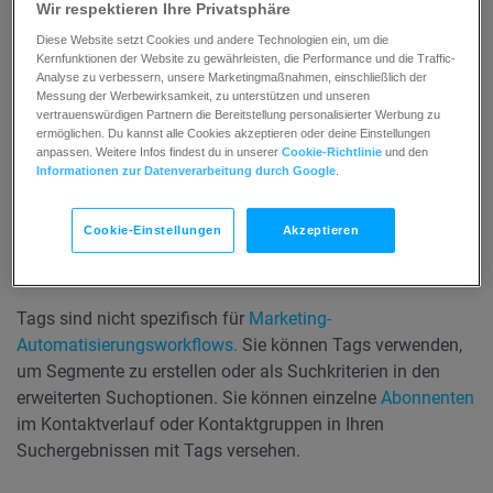
Wir respektieren Ihre Privatsphäre
Abonnenten senden müssen.
Diese Website setzt Cookies und andere Technologien ein, um die
Sie können Tags beim
Importieren von
Kernfunktionen der Website zu gewährleisten, die Performance und die Traffic-
Analyse zu verbessern, unsere Marketingmaßnahmen, einschließlich der
Kontakten zuweisen
.
Messung der Werbewirksamkeit, zu unterstützen und unseren
vertrauenswürdigen Partnern die Bereitstellung personalisierter Werbung zu
ermöglichen. Du kannst alle Cookies akzeptieren oder deine Einstellungen
anpassen. Weitere Infos findest du in unserer
Cookie-Richtlinie
und den
Werte und Einschränkungen
Informationen zur Datenverarbeitung durch Google
.
Tags dürfen 64 alphanumerische Zeichen und keine
Cookie-Einstellungen
Akzeptieren
Leerzeichen enthalten. Anstelle von Leerzeichen können im
Tag-Namen Unterstriche („_“) verwendet werden.
Tags sind nicht spezifisch für
Marketing-
Automatisierungsworkflows.
Sie können Tags verwenden,
um Segmente zu erstellen oder als Suchkriterien in den
erweiterten Suchoptionen. Sie können einzelne
Abonnenten
im Kontaktverlauf oder Kontaktgruppen in Ihren
Suchergebnissen mit Tags versehen.