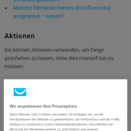
Manche Elemente meines Workflows sind
ausgegraut – warum?
Aktionen
Sie können Aktionen verwenden, um Dinge
geschehen zu lassen, ohne dies manuell tun zu
müssen.
Wie verwendet man die Aktion
Mobilbenachrichtigung senden?
So verwenden Sie die Aktion „Push-
Wir respektieren Ihre Privatsphäre
Benachrichtigung senden“.
Wie verschiebe oder kopiere ich Kontakte
Diese Website setzt Cookies und andere Technologien ein, um die
Kernfunktionen der Website zu gewährleisten, die Performance und die Traffic-
zwischen Workflows?
Analyse zu verbessern, unsere Marketingmaßnahmen, einschließlich der
Messung der Werbewirksamkeit, zu unterstützen und unseren