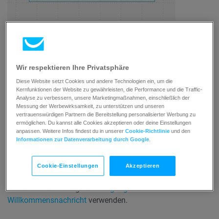
Mit dieser Bedingung können Sie automatisch Kontakte
segmentieren und dadurch sicherstellen, dass nur Kontakte,
Wir respektieren Ihre Privatsphäre
die eine Einwilligung erteilt haben, Ihre Nachrichten
erhalten. Sie können Bedingung auch dazu verwenden, um
Diese Website setzt Cookies und andere Technologien ein, um die
Kernfunktionen der Website zu gewährleisten, die Performance und die Traffic-
Kontakte aus Ihrer Liste zu löschen oder zu verschieben, die
Analyse zu verbessern, unsere Marketingmaßnahmen, einschließlich der
ihre Einwilligung widerrufen haben.
Messung der Werbewirksamkeit, zu unterstützen und unseren
vertrauenswürdigen Partnern die Bereitstellung personalisierter Werbung zu
ermöglichen. Du kannst alle Cookies akzeptieren oder deine Einstellungen
Die Bedingung erfasst nur Statusänderungen der
anpassen. Weitere Infos findest du in unserer
Cookie-Richtlinie
und den
Informationen zur Datenverarbeitung durch Google
.
Einwilligung bereits vorhandener Kontakte. Das Element
wird nicht ausgelöst, wenn neue Kontakte bei der
Anmeldung ihre Einwilligung erteilen.
Wenn Sie die
Cookie-Einstellungen
Akzeptieren
Einwilligung bei Anmeldung in Ihrer Liste erfassen wollen,
sollten Sie die Vorlage
Einwilligungsbasierte
Willkommensnachricht
verwenden.