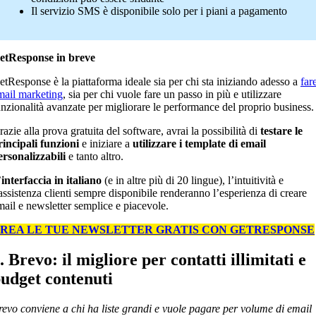
Il servizio SMS è disponibile solo per i piani a pagamento
etResponse in breve
etResponse è la piattaforma ideale sia per chi sta iniziando adesso a
far
mail marketing
, sia per chi vuole fare un passo in più e utilizzare
unzionalità avanzate per migliorare le performance del proprio business.
azie alla prova gratuita del software, avrai la possibilità di
testare le
rincipali funzioni
e iniziare a
utilizzare i template di email
ersonalizzabili
e tanto altro.
’
interfaccia in italiano
(e in altre più di 20 lingue), l’intuitività e
’assistenza clienti sempre disponibile renderanno l’esperienza di creare
mail e newsletter semplice e piacevole.
REA LE TUE NEWSLETTER GRATIS CON GETRESPONSE
. Brevo: il migliore per contatti illimitati e
udget contenuti
revo conviene a chi ha liste grandi e vuole pagare per volume di email