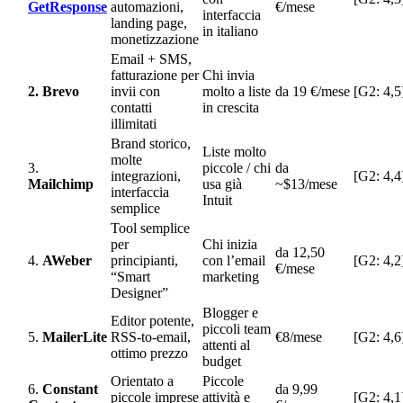
GetResponse
automazioni,
€/mese
interfaccia
landing page,
in italiano
monetizzazione
Email + SMS,
fatturazione per
Chi invia
2. Brevo
invii con
molto a liste
da 19 €/mese
[G2: 4,5
contatti
in crescita
illimitati
Brand storico,
Liste molto
molte
3.
piccole / chi
da
integrazioni,
[G2: 4,4
Mailchimp
usa già
~$13/mese
interfaccia
Intuit
semplice
Tool semplice
per
Chi inizia
da 12,50
4.
AWeber
principianti,
con l’email
[G2: 4,2
€/mese
“Smart
marketing
Designer”
Blogger e
Editor potente,
piccoli team
5.
MailerLite
RSS-to-email,
€8/mese
[G2: 4,6
attenti al
ottimo prezzo
budget
Orientato a
Piccole
6.
Constant
da 9,99
piccole imprese
attività e
[G2: 4,1