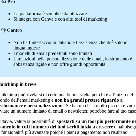
👍
Pro
La piattaforma è semplice da utilizzare
Si integra con Canva e con altri tool di marketing
👎
Contro
Non ha l’interfaccia in italiano e l’assistenza clienti è solo in
lingua inglese
I modelli di email predefiniti sono limitati
Limitazioni nella personalizzazione delle email, lo strumento è
abbastanza rigido e non offre grandi opportunità
ailchimp in breve
ailchimp può rivelarsi di certo una buona scelta per chi è all’inizio nel
ondo dell’email marketing e
non ha grandi pretese riguardo a
erformance e personalizzazion
e. Se hai una lista molto piccola e vuoi
nviare un numero limitato di email o newsletter, potrebbe fare al tuo caso
ttavia, valuta la possibilità di
spostarti su un tool più performante ne
omento in cui il numero dei tuoi iscritti inizia a crescere
e hai bisog
i funzionalità più avanzate poiché i piani a pagamento non risultano