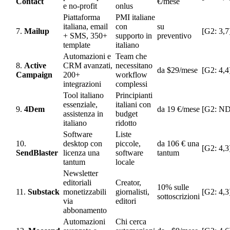
Contact
€/mese
e no-profit
onlus
Piattaforma
PMI italiane
italiana, email
con
su
7.
Mailup
[G2: 3,7
+ SMS, 350+
supporto in
preventivo
template
italiano
Automazioni e
Team che
8.
Active
CRM avanzati,
necessitano
da $29/mese
[G2: 4,4
Campaign
200+
workflow
integrazioni
complessi
Tool italiano
Principianti
essenziale,
italiani con
9.
4Dem
da 19 €/mese
[G2: ND
assistenza in
budget
italiano
ridotto
Software
Liste
10.
desktop con
piccole,
da 106 € una
[G2: 4,3
SendBlaster
licenza una
software
tantum
tantum
locale
Newsletter
editoriali
Creator,
10% sulle
11.
Substack
monetizzabili
giornalisti,
[G2: 4,3
sottoscrizioni
via
editori
abbonamento
Automazioni
Chi cerca