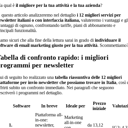
a qual è
il migliore per la tua attività e la tua azienda
?
n questo articolo analizzeremo nel dettaglio
i 12 migliori servizi per
ewsletter italiani o con interfaccia italiana,
valuteremo i vantaggi e gl
vantaggi di ognuno, confrontando tariffe, piani di abbonamento e
incipali funzionalità.
amo sicuri che alla fine della lettura sarai in grado di
individuare il
oftware di email marketing giusto per la tua attività
. Scommettiamo
abella di confronto rapido: i migliori
rogrammi per newsletter
ui di seguito ho realizzato una
tabella riassuntiva delle
12 migliori
iattaforme per invio newsletter che possiamo trovare in Italia
, così 
ffrirti subito un confronto immediato. Nei paragrafi che seguono
escriverò i programmi nel dettaglio.
Prezzo
Software
In breve
Ideale per
Valutaz
iniziale
Piattaforma all-
Marketing
in-one:
all-in-one
1.
newsletter,
da 13,12
con
[G2: 4,3