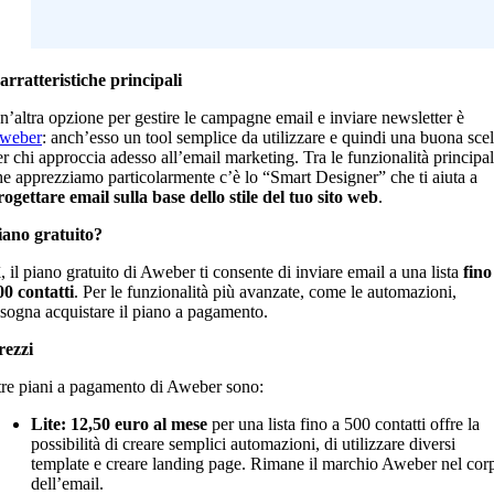
arratteristiche principali
n’altra opzione per gestire le campagne email e inviare newsletter è
weber
: anch’esso un tool semplice da utilizzare e quindi una buona scel
er chi approccia adesso all’email marketing. Tra le funzionalità principal
he apprezziamo particolarmente c’è lo “Smart Designer” che ti aiuta a
rogettare email sulla base dello stile del tuo sito web
.
iano gratuito?
, il piano gratuito di Aweber ti consente di inviare email a una lista
fino
00 contatti
. Per le funzionalità più avanzate, come le automazioni,
isogna acquistare il piano a pagamento.
rezzi
 tre piani a pagamento di Aweber sono:
Lite: 12,50 euro al mese
per una lista fino a 500 contatti offre la
possibilità di creare semplici automazioni, di utilizzare diversi
template e creare landing page. Rimane il marchio Aweber nel cor
dell’email.