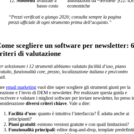
12.
Moosend
avanzate a
automazioni
da ~$9/mese
[G2: 4,6
basso costo
economiche
“Prezzi verificati a giungo 2026; consulta sempre la pagina
prezzi ufficiale di ogni strumento prima dell’acquisto.”
ome scegliere un software per newsletter: 
riteri di valutazione
er selezionare i 12 strumenti abbiamo valutato facilità d’uso, piano
ratuito, funzionalità core, prezzo, localizzazione italiana e pro/contro
ali.
are
email marketing
vuol dire saper scegliere gli strumenti giusti per la
reazione e l’invio di DEM e newsletter. Per realizzare questa guida e
escrivere e valutare i migliori software per inviare newsletter, ho preso i
onsiderazione
diversi criteri chiave
. Vale a dire:
Facilità d’uso
: quanto è intuitiva l’interfaccia? È adatta anche ai
principianti?
Piani gratuiti
: esistono versioni gratuite e con quali limitazioni?
Funzionalità principali
: editor drag-and-drop, template predefiniti