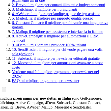
pagamento all-in-one
2. Brevo: il migliore per contatti illimitati e budget contenuti
3. Mailchimp: il migliore per i principianti
4. AWeber: il migliore per landing page e design assistito
5. MailerLite: il migliore per rapporto qualità-prezzo
6. Constant Contact: il migliore per chi vuole una lunga prova
gratuita
7. Mailup: il migliore per assistenza e interfaccia in italiano
8. ActiveCampaign: il migliore per automazioni e CRM
avanzati
9. 4Dem: il migliore tra i provider 100% italiani
10. SendBlaster: il migliore per chi vuole pagare una volta
sola (desktop)
11. Substack: il migliore per newsletter editoriali gratuite
12. Moosend: il migliore per automazioni avanzate a basso
costo
Verdetto: qual è il miglior programma per newsletter nel
2026?
FAQ sui migliori programmi per newsletter
migliori programmi per newsletter in Italia
sono GetResponse,
ailchimp, Active Campaign, 4Dem, Substack, Constant Contact,
ailerLite, Brevo, AWeber, Mailup, Moosend e Sendblaster.