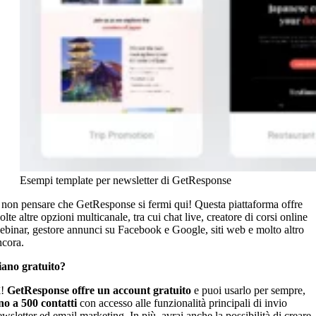
Esempi template per newsletter di GetResponse
 non pensare che GetResponse si fermi qui! Questa piattaforma offre
lte altre opzioni multicanale, tra cui chat live, creatore di corsi online
ebinar, gestore annunci su Facebook e Google, siti web e molto altro
ncora.
iano gratuito?
ì!
GetResponse offre un account gratuito
e puoi usarlo per sempre,
ino a 500 contatti
con accesso alle funzionalità principali di invio
ewsletter ed email marketing. In più, avrai anche la possibilità di creare