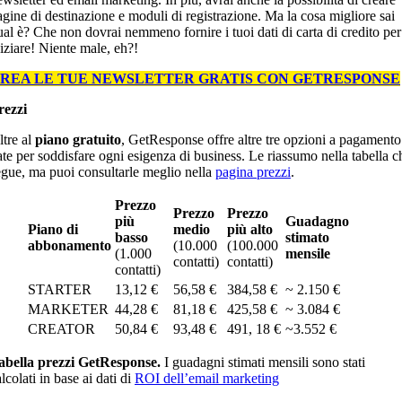
agine di destinazione e moduli di registrazione. Ma la cosa migliore sai
ual è? Che non dovrai nemmeno fornire i tuoi dati di carta di credito per
niziare! Niente male, eh?!
REA LE TUE NEWSLETTER GRATIS CON GETRESPONSE
rezzi
ltre al
piano gratuito
, GetResponse offre altre tre opzioni a pagamento
ate per soddisfare ogni esigenza di business. Le riassumo nella tabella c
egue, ma puoi consultarle meglio nella
pagina prezzi
.
Prezzo
Prezzo
Prezzo
più
Guadagno
Piano di
medio
più alto
basso
stimato
abbonamento
(10.000
(100.000
(1.000
mensile
contatti)
contatti)
contatti)
STARTER
13,12 €
56,58 €
384,58 €
~ 2.150 €
MARKETER
44,28 €
81,18 €
425,58 €
~ 3.084 €
CREATOR
50,84 €
93,48 €
491, 18 €
~3.552 €
abella prezzi GetResponse.
I guadagni stimati mensili sono stati
lcolati in base ai dati di
ROI dell’email marketing