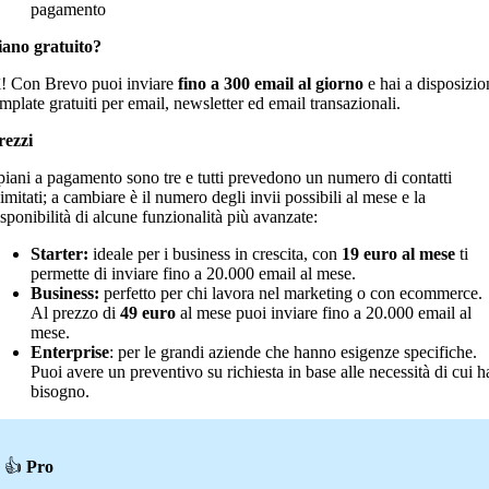
pagamento
iano gratuito?
ì! Con Brevo puoi inviare
fino a 300 email al giorno
e hai a disposizio
emplate gratuiti per email, newsletter ed email transazionali.
rezzi
 piani a pagamento sono tre e tutti prevedono un numero di contatti
limitati; a cambiare è il numero degli invii possibili al mese e la
isponibilità di alcune funzionalità più avanzate:
Starter:
ideale per i business in crescita, con
19 euro al mese
ti
permette di inviare fino a 20.000 email al mese.
Business:
perfetto per chi lavora nel marketing o con ecommerce.
Al prezzo di
49 euro
al mese puoi inviare fino a 20.000 email al
mese.
Enterprise
: per le grandi aziende che hanno esigenze specifiche.
Puoi avere un preventivo su richiesta in base alle necessità di cui h
bisogno.
👍
Pro