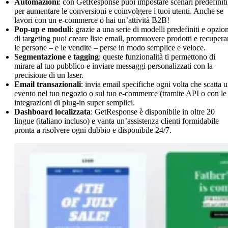
Automazioni
: con GetResponse puoi impostare scenari predefiniti
per aumentare le conversioni e coinvolgere i tuoi utenti. Anche se
lavori con un e-commerce o hai un’attività B2B!
Pop-up e moduli
: grazie a una serie di modelli predefiniti e opzio
di targeting puoi creare liste email, promuovere prodotti e recupera
le persone – e le vendite – perse in modo semplice e veloce.
Segmentazione e tagging
: queste funzionalità ti permettono di
mirare al tuo pubblico e inviare messaggi personalizzati con la
precisione di un laser.
Email transazionali
: invia email specifiche ogni volta che scatta 
evento nel tuo negozio o sul tuo e-commerce (tramite API o con le
integrazioni di plug-in super semplici.
Dashboard localizzata
: GetResponse è disponibile in oltre 20
lingue (italiano incluso) e vanta un’assistenza clienti formidabile
pronta a risolvere ogni dubbio e disponibile 24/7.