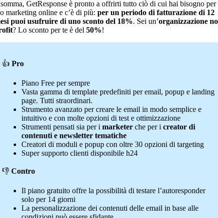
nsomma, GetResponse è pronto a offrirti tutto ciò di cui hai bisogno per 
uo marketing online e c’è di più:
per un periodo di fatturazione di 12
esi puoi usufruire di uno sconto del 18%
. Sei un’
organizzazione no
rofit
? Lo sconto per te è del
50%
!
👍
Pro
Piano Free per sempre
Vasta gamma di template predefiniti per email, popup e landing
page. Tutti straordinari.
Strumento avanzato per creare le email in modo semplice e
intuitivo e con molte opzioni di test e ottimizzazione
Strumenti pensati sia per i
marketer
che per i
creator di
contenuti e newsletter tematiche
Creatori di moduli e popup con oltre 30 opzioni di targeting
Super supporto clienti disponibile h24
👎
Contro
Il piano gratuito offre la possibilità di testare l’autoresponder
solo per 14 giorni
La personalizzazione dei contenuti delle email in base alle
condizioni può essere sfidante