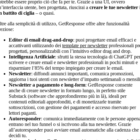
otrebbe essere proprio ciò che fa per te. Grazie a una UI, ovvero
’interfaccia utente, ben progettata, riuscirai a
creare le tue newsletter 
n battito di ciglia
– o quasi.
tre alla semplicità di utilizzo, GetResponse offre altre funzionalità
reziose:
Editor di email drag-and-drop
: puoi progettare email efficaci e
accattivanti utilizzando dei
template per newsletter
professionali pr
progettati, personalizzabili con l’intuitivo editor drag and drop.
Intelligenza Artificiale
: sfrutti la stessa tecnologia di ChatGPT pe
scrivere e creare email e newsletter professionali in pochi minuti e
risparmiare l’85% del tempo impiegato per creare le email.
Newsletter
: diffondi annunci importanti, comunica promozioni,
aggiorna i tuoi utenti con newsletter d’impatto settimanali o mensili
Newsletter a pagamento e long-form
: GetResponse consente
anche di creare newsletter in formato lungo, in perfetto stile
Substack (software che approfondiremo più in là), ideali per
contenuti editoriali approfonditi, e di monetizzarle tramite
sottoscrizioni, con gestione dei pagamenti e accesso riservato per
lettori paganti.
Autoresponder
: comunica immediatamente con le persone appen
entrano nel tuo funnel o si iscrivono alla tua newsletter. Grazie
all’autoresponder puoi avviare email automatiche alla cadenza che
decidi tu.