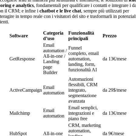
coring e analytics
, fondamentali per qualificare i contatti e integrare i da
on il CRM; e infine i
chatbot e le live chat
, sempre più utilizzati per
teragire in tempo reale con i visitatori del sito e trasformarli in potenzial
ienti.
Categoria
Funzionalità
Software
Prezzo
d’uso
principali
Email
Funnel
automation /
completo, email
All-in-one /
GetResponse
automation,
da 13€/mese
Landing
landing, form,
page
funzionalità AI
Builder
Automazioni
flessibili, CRM
Email
ActiveCampaign
integrato,
da 29$/mese
automation
segmentazione
avanzata
Email semplici,
Email
Mailchimp
integrazioni e
da 13€/mese
automation
piano free
CRM, marketing
automation,
HubSpot
All-in-one
da 9€/mese