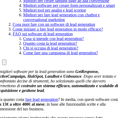
Migliori per creare landing page ad alta conversione
Migliori software per creare form personalizzati e smart
Migliori tool per analisi e lead scoring
Migliori per fare lead generation con chatbot e
conversational marketing
Cosa puoi fare con un software di lead generation
Come iniziare a fare lead generation in modo efficace?
FAQ sui software di lead generation
Cosa si intende con lead generation?
Quanto costa la lead generation?
Chi si occupa di lead generation?
Come fare una campagna di lead generation?
 migliori software per la lead generation sono
GetResponse,
ctiveCampaign, HubSpot, Landbot e Unbounce
. Dopo aver testato e
onfrontato decine di strumenti, ho selezionato quelli che davvero
ermettono di
costruire un sistema efficace, automatizzato e scalabile di
cquisizione e gestione lead
.
a quanto costa
fare lead generation
? In media, con questi software cost
a 13€ a oltre 400€ al mese
, in base alle funzionalità scelte e alla
imensione del tuo business.
vviamente stiamo ipotizzando che questo processo venga fatto