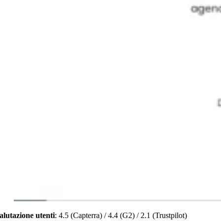
alutazione utenti
: 4.5 (Capterra) / 4.4 (G2) / 2.1 (Trustpilot)