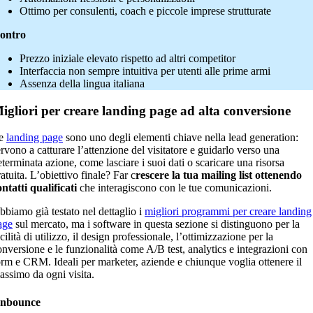
Ottimo per consulenti, coach e piccole imprese strutturate
ontro
Prezzo iniziale elevato rispetto ad altri competitor
Interfaccia non sempre intuitiva per utenti alle prime armi
Assenza della lingua italiana
igliori per creare landing page ad alta conversione
e
landing page
sono uno degli elementi chiave nella lead generation:
ervono a catturare l’attenzione del visitatore e guidarlo verso una
eterminata azione, come lasciare i suoi dati o scaricare una risorsa
atuita. L’obiettivo finale? Far c
rescere la tua mailing list ottenendo
ontatti qualificati
che interagiscono con le tue comunicazioni.
bbiamo già testato nel dettaglio i
migliori programmi per creare landing
age
sul mercato, ma i software in questa sezione si distinguono per la
cilità di utilizzo, il design professionale, l’ottimizzazione per la
onversione e le funzionalità come A/B test, analytics e integrazioni con
orm e CRM. Ideali per marketer, aziende e chiunque voglia ottenere il
assimo da ogni visita.
nbounce