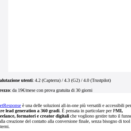
alutazione utenti
: 4.2 (Capterra) / 4.3 (G2) / 4.0 (Trustpilot)
rezzo
: da 19€/mese con prova gratuita di 30 giorni
etResponse
è una delle soluzioni all-in-one più versatili e accessibili pe
are lead generation a 360 gradi
. È pensata in particolare per P
MI,
reelance, formatori e creator digitali
che vogliono gestire tutto il funne
alla creazione del contatto alla conversione finale, senza bisogno di tool
terni.