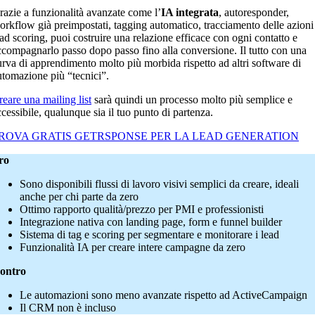
razie a funzionalità avanzate come l’
IA integrata
, autoresponder,
orkflow già preimpostati, tagging automatico, tracciamento delle azioni
ead scoring, puoi costruire una relazione efficace con ogni contatto e
ccompagnarlo passo dopo passo fino alla conversione. Il tutto con una
urva di apprendimento molto più morbida rispetto ad altri software di
utomazione più “tecnici”.
reare una mailing list
sarà quindi un processo molto più semplice e
ccessibile, qualunque sia il tuo punto di partenza.
ROVA GRATIS GETRSPONSE PER LA LEAD GENERATION
ro
Sono disponibili flussi di lavoro visivi semplici da creare, ideali
anche per chi parte da zero
Ottimo rapporto qualità/prezzo per PMI e professionisti
Integrazione nativa con landing page, form e funnel builder
Sistema di tag e scoring per segmentare e monitorare i lead
Funzionalità IA per creare intere campagne da zero
ontro
Le automazioni sono meno avanzate rispetto ad ActiveCampaign
Il CRM non è incluso