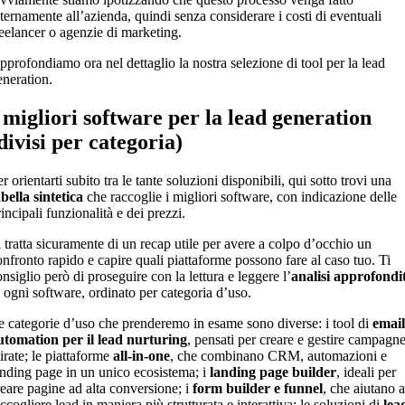
nternamente all’azienda, quindi senza considerare i costi di eventuali
reelancer o agenzie di marketing.
pprofondiamo ora nel dettaglio la nostra selezione di tool per la lead
eneration.
 migliori software per la lead generation
divisi per categoria)
r orientarti subito tra le tante soluzioni disponibili, qui sotto trovi una
abella sintetica
che raccoglie i migliori software, con indicazione delle
incipali funzionalità e dei prezzi.
i tratta sicuramente di un recap utile per avere a colpo d’occhio un
onfronto rapido e capire quali piattaforme possono fare al caso tuo. Ti
nsiglio però di proseguire con la lettura e leggere l’
analisi approfondi
i ogni software, ordinato per categoria d’uso.
e categorie d’uso che prenderemo in esame sono diverse: i tool di
email
utomation per il lead nurturing
, pensati per creare e gestire campagn
irate; le piattaforme
all-in-one
, che combinano CRM, automazioni e
anding page in un unico ecosistema; i
landing page builder
, ideali per
reare pagine ad alta conversione; i
form builder e funnel
, che aiutano a
ccogliere lead in maniera più strutturata e interattiva; le soluzioni di
lea