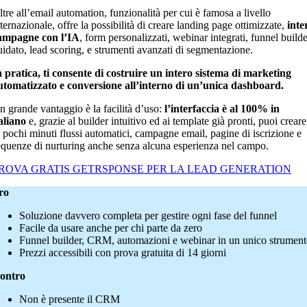
ltre all’email automation, funzionalità per cui è famosa a livello
ternazionale, offre la possibilità di creare landing page ottimizzate,
inte
ampagne con l’IA
, form personalizzati, webinar integrati, funnel builde
uidato, lead scoring, e strumenti avanzati di segmentazione.
n pratica, ti consente di costruire un intero sistema di marketing
utomatizzato e conversione all’interno di un’unica dashboard.
n grande vantaggio è la facilità d’uso:
l’interfaccia è al 100% in
taliano
e, grazie al builder intuitivo ed ai template già pronti, puoi creare
n pochi minuti flussi automatici, campagne email, pagine di iscrizione e
equenze di nurturing anche senza alcuna esperienza nel campo.
ROVA GRATIS GETRSPONSE PER LA LEAD GENERATION
ro
Soluzione davvero completa per gestire ogni fase del funnel
Facile da usare anche per chi parte da zero
Funnel builder, CRM, automazioni e webinar in un unico strumen
Prezzi accessibili con prova gratuita di 14 giorni
ontro
Non è presente il CRM