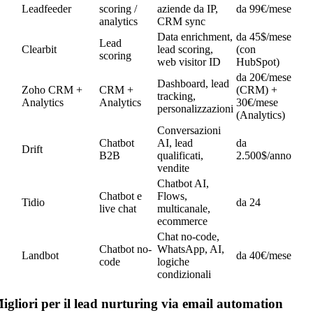
Leadfeeder
scoring /
aziende da IP,
da 99€/mese
analytics
CRM sync
Data enrichment,
da 45$/mese
Lead
Clearbit
lead scoring,
(con
scoring
web visitor ID
HubSpot)
da 20€/mese
Dashboard, lead
Zoho CRM +
CRM +
(CRM) +
tracking,
Analytics
Analytics
30€/mese
personalizzazioni
(Analytics)
Conversazioni
Chatbot
AI, lead
da
Drift
B2B
qualificati,
2.500$/anno
vendite
Chatbot AI,
Chatbot e
Flows,
Tidio
da 24
live chat
multicanale,
ecommerce
Chat no-code,
Chatbot no-
WhatsApp, AI,
Landbot
da 40€/mese
code
logiche
condizionali
igliori per il lead nurturing via email automation