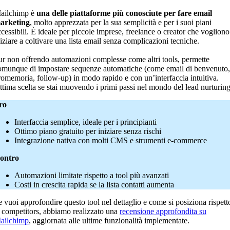
ailchimp è
una delle piattaforme più conosciute per fare email
arketing
, molto apprezzata per la sua semplicità e per i suoi piani
ccessibili. È ideale per piccole imprese, freelance o creator che vogliono
niziare a coltivare una lista email senza complicazioni tecniche.
ur non offrendo automazioni complesse come altri tools, permette
omunque di impostare sequenze automatiche (come email di benvenuto,
romemoria, follow-up) in modo rapido e con un’interfaccia intuitiva.
ttima scelta se stai muovendo i primi passi nel mondo del lead nurturing
ro
Interfaccia semplice, ideale per i principianti
Ottimo piano gratuito per iniziare senza rischi
Integrazione nativa con molti CMS e strumenti e-commerce
ontro
Automazioni limitate rispetto a tool più avanzati
Costi in crescita rapida se la lista contatti aumenta
e vuoi approfondire questo tool nel dettaglio e come si posiziona rispett
i competitors, abbiamo realizzato una
recensione approfondita su
ailchimp
, aggiornata alle ultime funzionalità implementate.