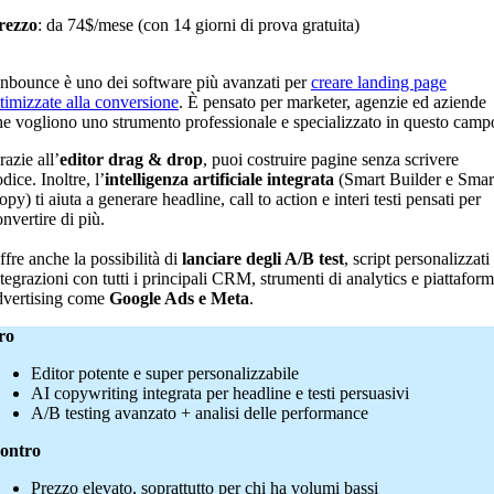
rezzo
: da 74$/mese (con 14 giorni di prova gratuita)
nbounce è uno dei software più avanzati per
creare landing page
ttimizzate alla conversione
. È pensato per marketer, agenzie ed aziende
he vogliono uno strumento professionale e specializzato in questo camp
azie all’
editor drag & drop
, puoi costruire pagine senza scrivere
dice. Inoltre, l’
intelligenza artificiale integrata
(Smart Builder e Smar
py) ti aiuta a generare headline, call to action e interi testi pensati per
nvertire di più.
ffre anche la possibilità di
lanciare degli A/B test
, script personalizzati
ntegrazioni con tutti i principali CRM, strumenti di analytics e piattafor
dvertising come
Google Ads e Meta
.
ro
Editor potente e super personalizzabile
AI copywriting integrata per headline e testi persuasivi
A/B testing avanzato + analisi delle performance
ontro
Prezzo elevato, soprattutto per chi ha volumi bassi