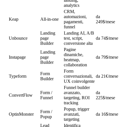
landing,
analytics
CRM,
automazioni,
da
Keap
All-in-one
pagamenti,
249$/mese
funnel
Landing
Landing AI, A/B
Unbounce
page
test, script,
da 74$/mese
Builder
conversione alta
Pagine
Landing
dinamiche,
Instapage
page
da 79$/mese
heatmap,
Builder
collaboration
Form
Form
Typeform
conversazionali,
da 21€/mese
Builder
UX coinvolgente
Funnel builder
Form /
avanzato,
da
ConvertFlow
Funnel
targeting, ROI
225$/mese
tracking
Popup, trigger
Form /
OptinMonster
avanzati,
da 16$/mese
Popup
targeting
Lead
Identifica