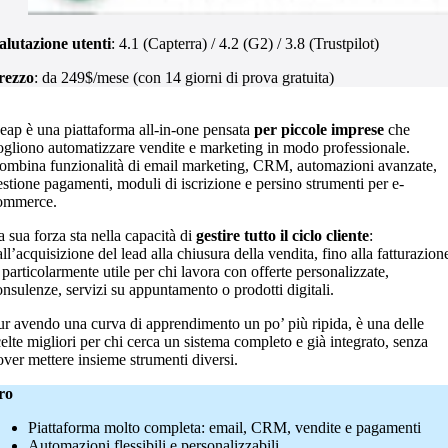
alutazione utenti
: 4.1 (Capterra) / 4.2 (G2) / 3.8 (Trustpilot)
rezzo
: da 249$/mese (con 14 giorni di prova gratuita)
eap è una piattaforma all-in-one pensata
per piccole imprese
che
ogliono automatizzare vendite e marketing in modo professionale.
ombina funzionalità di email marketing, CRM, automazioni avanzate,
estione pagamenti, moduli di iscrizione e persino strumenti per e-
ommerce.
a sua forza sta nella capacità di
gestire tutto il ciclo cliente
:
ll’acquisizione del lead alla chiusura della vendita, fino alla fatturazion
 particolarmente utile per chi lavora con offerte personalizzate,
onsulenze, servizi su appuntamento o prodotti digitali.
ur avendo una curva di apprendimento un po’ più ripida, è una delle
celte migliori per chi cerca un sistema completo e già integrato, senza
over mettere insieme strumenti diversi.
ro
Piattaforma molto completa: email, CRM, vendite e pagamenti
Automazioni flessibili e personalizzabili