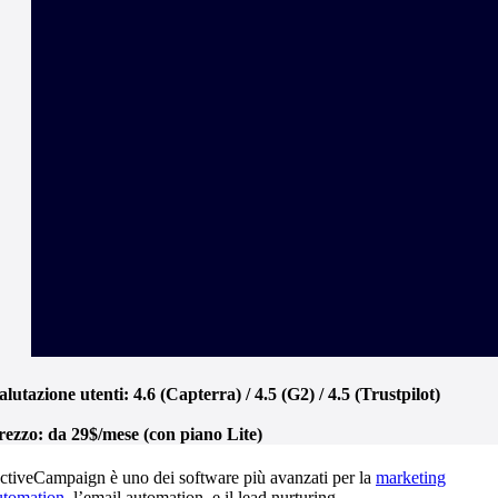
alutazione utenti:
4.6 (Capterra) / 4.5 (G2) / 4.5 (Trustpilot)
rezzo
: da 29$/mese (con piano Lite)
ctiveCampaign è uno dei software più avanzati per la
marketing
utomation
, l’email automation, e il lead nurturing.