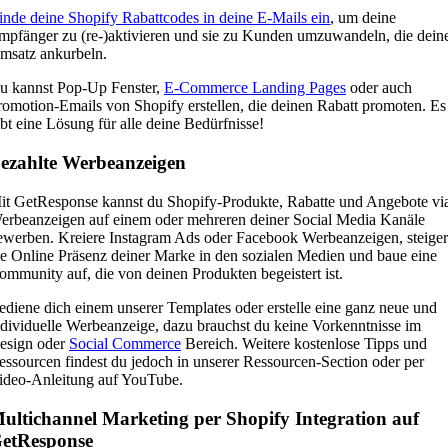
inde deine Shopify Rabattcodes in deine E-Mails ein
, um deine
mpfänger zu (re-)aktivieren und sie zu Kunden umzuwandeln, die dein
msatz ankurbeln.
u kannst Pop-Up Fenster,
E-Commerce Landing Pages
oder auch
romotion-Emails von Shopify erstellen, die deinen Rabatt promoten. Es
ibt eine Lösung für alle deine Bedürfnisse!
ezahlte Werbeanzeigen
it GetResponse kannst du Shopify-Produkte, Rabatte und Angebote vi
erbeanzeigen auf einem oder mehreren deiner Social Media Kanäle
ewerben. Kreiere Instagram Ads oder Facebook Werbeanzeigen, steige
ie Online Präsenz deiner Marke in den sozialen Medien und baue eine
ommunity auf, die von deinen Produkten begeistert ist.
ediene dich einem unserer Templates oder erstelle eine ganz neue und
ndividuelle Werbeanzeige, dazu brauchst du keine Vorkenntnisse im
esign oder
Social Commerce
Bereich. Weitere kostenlose Tipps und
essourcen findest du jedoch in unserer Ressourcen-Section oder per
ideo-Anleitung auf YouTube.
ultichannel Marketing per Shopify Integration auf
etResponse