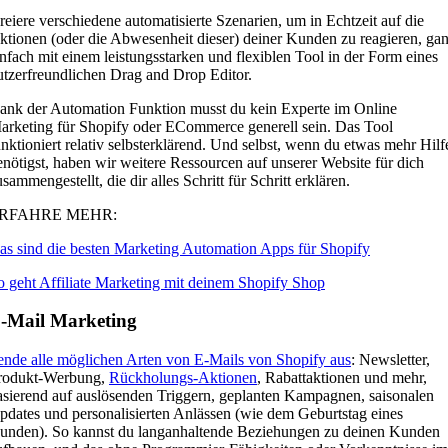
reiere verschiedene automatisierte Szenarien, um in Echtzeit auf die
ktionen (oder die Abwesenheit dieser) deiner Kunden zu reagieren, ga
infach mit einem leistungsstarken und flexiblen Tool in der Form eines
utzerfreundlichen Drag and Drop Editor.
ank der Automation Funktion musst du kein Experte im Online
arketing für Shopify oder ECommerce generell sein. Das Tool
unktioniert relativ selbsterklärend. Und selbst, wenn du etwas mehr Hilf
enötigst, haben wir weitere Ressourcen auf unserer Website für dich
sammengestellt, die dir alles Schritt für Schritt erklären.
RFAHRE MEHR:
as sind die besten Marketing Automation Apps für Shopify
o geht Affiliate Marketing mit deinem Shopify Shop
-Mail Marketing
ende alle möglichen Arten von E-Mails von Shopify aus
: Newsletter,
rodukt-Werbung,
Rückholungs-Aktionen
, Rabattaktionen und mehr,
asierend auf auslösenden Triggern, geplanten Kampagnen, saisonalen
pdates und personalisierten Anlässen (wie dem Geburtstag eines
unden). So kannst du langanhaltende Beziehungen zu deinen Kunden