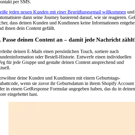
ontakt per SMS.
eiße jeden neuen Kunden mit einer Begrüßungsemail willkommen
und
utomatisiere dann seine Journey basierend darauf, wie sie reagieren. Ge
icher, dass deinen Kunden und Kundinnen keine Informationen entgeh
nd ihnen dein Content gefällt.
. Passe deinen Content an – damit jede Nachricht zählt
erleihe deinen E-Mails einen persönlichen Touch, sortiere nach
undeninformation oder Bestell-Historie. Entwerfe einen individuellen
eg für jede Gruppe und gestalte deinen Content ansprechend und
tuell.
erwöhne deine Kunden und Kundinnen mit einem Geburtstags-
abattcode, wenn sie zuvor ihr Geburtsdatum in ihrem Shopify Account
der in einem GetResponse Formular angegeben haben, das du in deine
ore eingebettet hast.