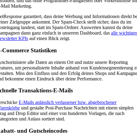
ufbauen, und das ohne Programmier-Fähigkeiten oder Vorkenntnisse im
-Mail Marketing.
etResponse garantiert, dass deine Werbung und Informationen direkt be
einer Zielgruppe ankommt. Der Spam-Check stellt sicher, dass du im
osteingang landest, statt im Spam-Ordner. Auswerten kannst du deine
ampagnen dann ganz einfach in unserem Dashboard, das
alle wichtige
ewsletter KPIs
auf einen Blick zeigt.
-Commerce Statistiken
ynchorinisiere alle Daten an einem Ort und nutze unsere Reporting
eatures, um personalisierte Inhalte anhand von Kundensegmentierung z
estalten. Miss den Einfluss und den Erfolg deines Shops und Kampagn
nd bekomme einen Eindruck über deine Performance.
chnelle Transaktions-E-Mails
erschicke
E-Mails anlässlich verlassener bzw. abgebrochener
arenkörbe
und gestalte Post-Purchase Nachrichten mit einem simplen
rag and Drop Editor und einer von hunderten Vorlagen, die nach
ategorien und Anlass sortiert sind.
abatt- und Gutscheincodes