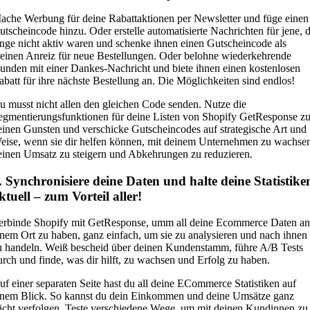
ache Werbung für deine Rabattaktionen per Newsletter und füge einen
utscheincode hinzu. Oder erstelle automatisierte Nachrichten für jene, d
ange nicht aktiv waren und schenke ihnen einen Gutscheincode als
leinen Anreiz für neue Bestellungen. Oder belohne wiederkehrende
unden mit einer Dankes-Nachricht und biete ihnen einen kostenlosen
abatt für ihre nächste Bestellung an. Die Möglichkeiten sind endlos!
u musst nicht allen den gleichen Code senden. Nutze die
egmentierungsfunktionen für deine Listen von Shopify GetResponse z
einen Gunsten und verschicke Gutscheincodes auf strategische Art und
eise, wenn sie dir helfen können, mit deinem Unternehmen zu wachse
einen Umsatz zu steigern und Abkehrungen zu reduzieren.
. Synchronisiere deine Daten und halte deine Statistike
ktuell – zum Vorteil aller!
erbinde Shopify mit GetResponse, umm all deine Ecommerce Daten an
inem Ort zu haben, ganz einfach, um sie zu analysieren und nach ihnen
u handeln. Weiß bescheid über deinen Kundenstamm, führe A/B Tests
urch und finde, was dir hilft, zu wachsen und Erfolg zu haben.
uf einer separaten Seite hast du all deine ECommerce Statistiken auf
inem Blick. So kannst du dein Einkommen und deine Umsätze ganz
eicht verfolgen. Teste verschiedene Wege, um mit deinen Kundinnen zu