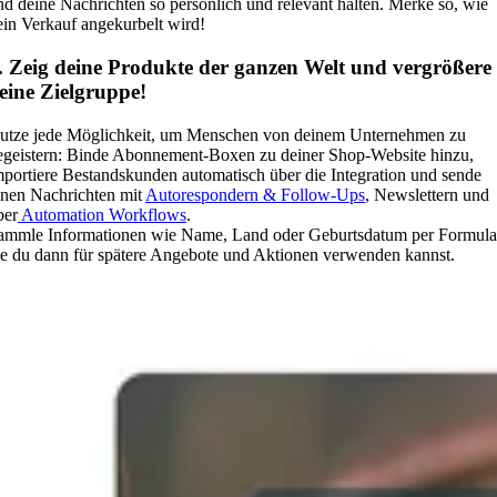
nd deine Nachrichten so persönlich und relevant halten. Merke so, wie
ein Verkauf angekurbelt wird!
. Zeig deine Produkte der ganzen Welt und vergrößere
eine Zielgruppe!
utze jede Möglichkeit, um Menschen von deinem Unternehmen zu
egeistern: Binde Abonnement-Boxen zu deiner Shop-Website hinzu,
mportiere Bestandskunden automatisch über die Integration und sende
hnen Nachrichten mit
Autorespondern & Follow-Ups
, Newslettern und
ber
Automation Workflows
.
ammle Informationen wie Name, Land oder Geburtsdatum per Formula
ie du dann für spätere Angebote und Aktionen verwenden kannst.