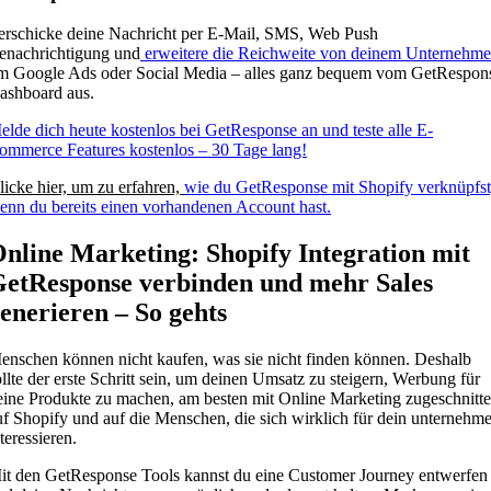
erschicke deine Nachricht per E-Mail, SMS, Web Push
enachrichtigung und
erweitere die Reichweite von deinem Unternehm
m Google Ads oder Social Media – alles ganz bequem vom GetRespon
ashboard aus.
elde dich heute kostenlos bei GetResponse an und teste alle E-
ommerce Features kostenlos – 30 Tage lang!
licke hier, um zu erfahren,
wie du GetResponse mit Shopify verknüpfst
enn du bereits einen vorhandenen Account hast.
nline Marketing: Shopify Integration mit
etResponse verbinden und mehr Sales
enerieren – So gehts
enschen können nicht kaufen, was sie nicht finden können. Deshalb
ollte der erste Schritt sein, um deinen Umsatz zu steigern, Werbung für
eine Produkte zu machen, am besten mit Online Marketing zugeschnitt
uf Shopify und auf die Menschen, die sich wirklich für dein unternehm
teressieren.
it den GetResponse Tools kannst du eine Customer Journey entwerfen