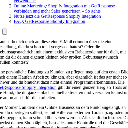
verwenden?
Online Marketing: Shopify Integration mit GetResponse
verbinden und mehr Sales generieren – So gehts
Nutze jetzt die GetResponse Shopify Integration
FAQ: GetResponse Shopify Integration
annst du dich noch an diese eine E-Mail erinnern über die eine
estellung, die du schon total vergessen hattest? Oder die
eburtstagsnachricht mit einem exklusiven Rabattcode nur für dich, mit
em du dir deinen eigenen kleinen oder großen Geburtstagswunsch
rfüllen konntest?
ine persönliche Bindung zu Kunden zu pflegen mag auf den ersten Bli
ach einem Haufen Arbeit zu klingen, aber eigentlich ist das gar nicht so
chwer und du brauchst dazu nicht einmal Programmierkenntnisse. Die
etResponse Shopify Integration
gibt dir einen ganzen Berg an Tools an
ie Hand, die du ganz einfach schnell aktivieren und verwalten kannst u
ie automatisch für dich arbeiten.
er Moment, an dem dein Online Business an dem Punkt angelangt, an
em du überlegen solltest, es mit Hilfe von externen Tools upzugraden u
ufzupeppeln, kann schnell übersehen werden. Alles läuft doch super. D
heckst deinen Shop täglich, hast alles unter Kontrolle und die Geschäfte
aufen ok, also warum solltest du irgendetwas verändern?