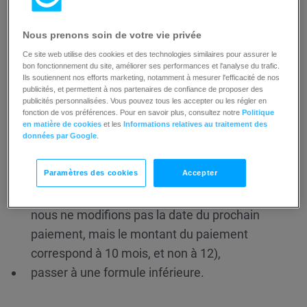
compte),
Nous prenons soin de votre vie privée
passer à un forfait inférieur,
geler votre compte pendant 60 jours.
Ce site web utilise des cookies et des technologies similaires pour assurer le
bon fonctionnement du site, améliorer ses performances et l'analyse du trafic.
Ils soutiennent nos efforts marketing, notamment à mesurer l'efficacité de nos
publicités, et permettent à nos partenaires de confiance de proposer des
pour les paiements annuels :
publicités personnalisées. Vous pouvez tous les accepter ou les régler en
fonction de vos préférences. Pour en savoir plus, consultez notre
Politique
en matière de cookies
et les
Informations relatives au traitement des
utiliser GetResponse
gratuitement
pendant 2
données par Google
.
mois
(le montant équivalent à 2 mois
Paramètres des cookies
Accepter
d’utilisation de la formule est ajouté au solde de
votre compte. Vous payez toujours pour l’année,
nous ne modifions pas la date du prochain
paiement, mais le montant du paiement
correspond à 10 mois, et non à 12),
passer à une formule inférieure.