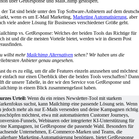
chon über GetResponse und MailChimp gestolpert.
n der Tat sind beide unter den Top Software-Anbietern auf dem deutsch
arkt, wenn es um E-Mail Marketing,
Marketing Automatisierung
, aber
uch viele andere Lösung für Businesses verschiedener Größe geht.
ailchimp vs. GetResponse: Welches der beiden Tools das Richtige für
ich ist und dir die meisten Vorteile bietet, werden wir in diesem Post
erausfinden.
u willst mehr
Mailchimp Alternativen
sehen? Wir haben uns die
eliebtesten Anbieter genau angesehen.
ast du es zu eilig, um dir alle Features einzeln anzusehen und möchtest
ir einfach nur einen Überblick über die beiden Tools verschaffen? Dann
ilft dir unsere Tabelle, in der wir den Service von GetResponse und
ailchimp in einem Blick zusammengefasst haben.
urzes Urteil:
Wenn du ein reines Newsletter-Tool mit starkem
arkenfokus suchst, kann Mailchimp eine passende Lösung sein. Wenn
u jedoch mehr als nur E-Mails versenden und deine Kampagnen richtig
usschöpfen möchtest, etwa mit automatisierten Customer Journeys,
onversion-Funnels, Webinaren oder integrierter KI-Unterstützung für
eine Kampagnen, ist GetResponse die passende Wahl. Besonders für
achsende Unternehmen, E-Commerce-Marken und Teams, die
kalierbare Marketing-Automatisierung benötigen, bietet GetResponse