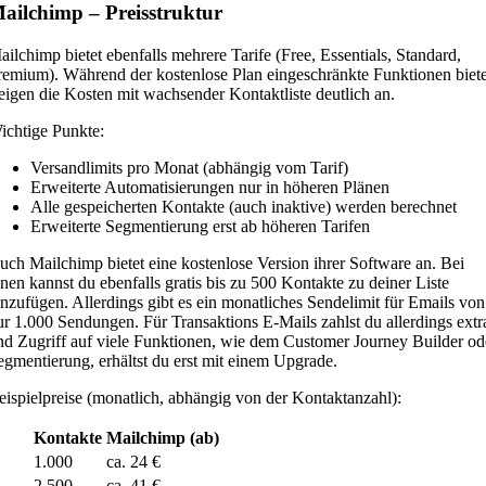
ailchimp – Preisstruktur
ailchimp bietet ebenfalls mehrere Tarife (Free, Essentials, Standard,
remium). Während der kostenlose Plan eingeschränkte Funktionen biete
teigen die Kosten mit wachsender Kontaktliste deutlich an.
ichtige Punkte:
Versandlimits pro Monat (abhängig vom Tarif)
Erweiterte Automatisierungen nur in höheren Plänen
Alle gespeicherten Kontakte (auch inaktive) werden berechnet
Erweiterte Segmentierung erst ab höheren Tarifen
uch Mailchimp bietet eine kostenlose Version ihrer Software an. Bei
hnen kannst du ebenfalls gratis bis zu 500 Kontakte zu deiner Liste
inzufügen. Allerdings gibt es ein monatliches Sendelimit für Emails von
ur 1.000 Sendungen. Für Transaktions E-Mails zahlst du allerdings extr
nd Zugriff auf viele Funktionen, wie dem Customer Journey Builder od
egmentierung, erhältst du erst mit einem Upgrade.
eispielpreise (monatlich, abhängig von der Kontaktanzahl):
Kontakte
Mailchimp (ab)
1.000
ca. 24 €
2.500
ca. 41 €