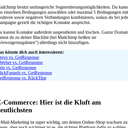
ailchimp besitzt umfangreiche Segmentierungsmöglichkeiten. Du kann
us einzelnen Bedingungen auswählen oder maximal 5 Bedingungen mit
ositiven sowie negativen Verbindungen kombinieren, sodass du bei jede
ampagne gezielt die richtigen Kontakte ansprichst.
u kannst Kontakte außerdem suspendieren und löschen. Ganze Domai
annst du zu deiner Blacklist (bei Mailchimp heißen sie
Verweigerungslisten”) allerdings nicht hinzufügen.
as könnte dich auch interessieren:
revo
vs. GetResponse
Weber vs. GetResponse
rip vs. GetResponse
lickFunnels vs. GetResponse
etResponse vs. KlickTipp
-Commerce: Hier ist die Kluft am
eutlichsten
-Mail-Marketing ist super wichtig, um deinen Online-Shop wachsen zu
assen, aber noch wichtiger ist es, die richtige Plattform dafür zu wählen.