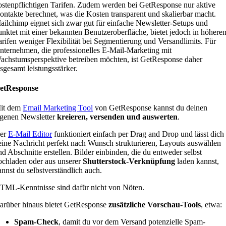
ostenpflichtigen Tarifen. Zudem werden bei GetResponse nur aktive
ontakte berechnet, was die Kosten transparent und skalierbar macht.
ailchimp eignet sich zwar gut für einfache Newsletter-Setups und
unktet mit einer bekannten Benutzeroberfläche, bietet jedoch in höhere
arifen weniger Flexibilität bei Segmentierung und Versandlimits. Für
nternehmen, die professionelles E-Mail-Marketing mit
achstumsperspektive betreiben möchten, ist GetResponse daher
nsgesamt leistungsstärker.
etResponse
it dem
Email Marketing Tool
von GetResponse kannst du deinen
igenen Newsletter
kreieren, versenden und auswerten
.
er
E-Mail Editor
funktioniert einfach per Drag and Drop und lässt dich
eine Nachricht perfekt nach Wunsch strukturieren, Layouts auswählen
nd Abschnitte erstellen. Bilder einbinden, die du entweder selbst
ochladen oder aus unserer
Shutterstock-Verknüpfung
laden kannst,
annst du selbstverständlich auch.
TML-Kenntnisse sind dafür nicht von Nöten.
arüber hinaus bietet GetResponse
zusätzliche Vorschau-Tools
, etwa:
Spam-Check
, damit du vor dem Versand potenzielle Spam-