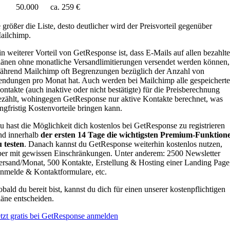
50.000
ca. 259 €
e größer die Liste, desto deutlicher wird der Preisvorteil gegenüber
ailchimp.
in weiterer Vorteil von GetResponse ist, dass E-Mails auf allen bezahlt
länen ohne monatliche Versandlimitierungen versendet werden können,
ährend Mailchimp oft Begrenzungen bezüglich der Anzahl von
endungen pro Monat hat. Auch werden bei Mailchimp alle gespeichert
ontakte (auch inaktive oder nicht bestätigte) für die Preisberechnung
ezählt, wohingegen GetResponse nur aktive Kontakte berechnet, was
angfristig Kostenvorteile bringen kann.
u hast die Möglichkeit dich kostenlos bei GetResponse zu registrieren
nd innerhalb
der ersten 14 Tage die wichtigsten Premium-Funktion
u testen
. Danach kannst du GetResponse weiterhin kostenlos nutzen,
ber mit gewissen Einschränkungen. Unter anderem: 2500 Newsletter
ersand/Monat, 500 Kontakte, Erstellung & Hosting einer Landing Page
nmelde & Kontaktformulare, etc.
obald du bereit bist, kannst du dich für einen unserer kostenpflichtigen
läne entscheiden.
etzt gratis bei GetResponse anmelden