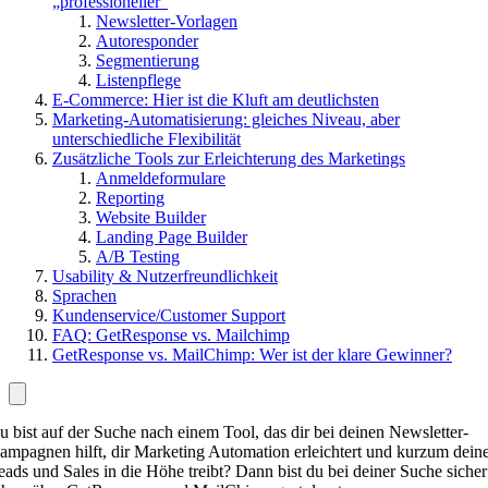
„professioneller“
Newsletter-Vorlagen
Autoresponder
Segmentierung
Listenpflege
E-Commerce: Hier ist die Kluft am deutlichsten
Marketing-Automatisierung: gleiches Niveau, aber
unterschiedliche Flexibilität
Zusätzliche Tools zur Erleichterung des Marketings
Anmeldeformulare
Reporting
Website Builder
Landing Page Builder
A/B Testing
Usability & Nutzerfreundlichkeit
Sprachen
Kundenservice/Customer Support
FAQ: GetResponse vs. Mailchimp
GetResponse vs. MailChimp: Wer ist der klare Gewinner?
u bist auf der Suche nach einem Tool, das dir bei deinen Newsletter-
ampagnen hilft, dir Marketing Automation erleichtert und kurzum dein
eads und Sales in die Höhe treibt? Dann bist du bei deiner Suche sicher