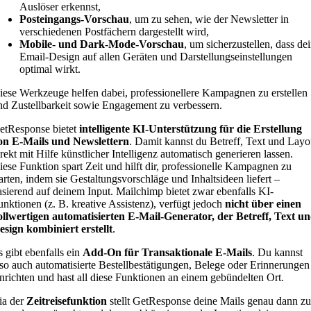
Auslöser erkennst,
Posteingangs-Vorschau
, um zu sehen, wie der Newsletter in
verschiedenen Postfächern dargestellt wird,
Mobile- und Dark-Mode-Vorschau
, um sicherzustellen, dass de
Email-Design auf allen Geräten und Darstellungseinstellungen
optimal wirkt.
iese Werkzeuge helfen dabei, professionellere Kampagnen zu erstellen
nd Zustellbarkeit sowie Engagement zu verbessern.
etResponse bietet
intelligente KI-Unterstützung für die Erstellung
on E-Mails und Newslettern
. Damit kannst du Betreff, Text und Layo
irekt mit Hilfe künstlicher Intelligenz automatisch generieren lassen.
iese Funktion spart Zeit und hilft dir, professionelle Kampagnen zu
tarten, indem sie Gestaltungsvorschläge und Inhaltsideen liefert –
asierend auf deinem Input. Mailchimp bietet zwar ebenfalls KI-
unktionen (z. B. kreative Assistenz), verfügt jedoch
nicht über einen
ollwertigen automatisierten E-Mail-Generator, der Betreff, Text u
esign kombiniert erstellt
.
s gibt ebenfalls ein
Add-On für Transaktionale E-Mails
. Du kannst
lso auch automatisierte Bestellbestätigungen, Belege oder Erinnerungen
inrichten und hast all diese Funktionen an einem gebündelten Ort.
ia der
Zeitreisefunktion
stellt GetResponse deine Mails genau dann zu