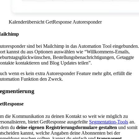
Kalenderübersicht GetResponse Autoresponder
ailchimp
utoresponder sind bei Mailchimp in das Automation Tool eingebunden.
ort kannst du aus Optionen auswählen wie “Willkommens-Emails,
eburtstagsglückwünschen, Bestellungsbenachrichtigungen, Getaggte
ontakte kontaktieren und Blog Updates teilen”.
uch wenn es kein extra Autoresponder Feature mehr gibt, erfüllt die
utomation Funktion den Zweck.
egmentierung
etResponse
m die Kommunikation zu deinen Kontakt so weit wie möglich zu
ersonalisieren, bietet GetResponse ausgefeilte
Segmentation-Tools
an.
ndem du
deine eigenen Registrierungsformulare gestalten
und somit
ntscheiden kannst, welche Angaben deine Abonnenten bei der
nmeldung machen sollten, kannst du einfach und
transparent