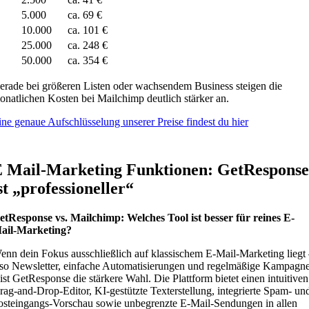
5.000
ca. 69 €
10.000
ca. 101 €
25.000
ca. 248 €
50.000
ca. 354 €
erade bei größeren Listen oder wachsendem Business steigen die
onatlichen Kosten bei Mailchimp deutlich stärker an.
ine genaue Aufschlüsselung unserer Preise findest du hier
 Mail-Marketing Funktionen: GetResponse
st „professioneller“
etResponse vs. Mailchimp: Welches Tool ist besser für reines E-
ail-Marketing?
enn dein Fokus ausschließlich auf klassischem E-Mail-Marketing liegt
lso Newsletter, einfache Automatisierungen und regelmäßige Kampagn
 ist GetResponse die stärkere Wahl. Die Plattform bietet einen intuitiven
rag-and-Drop-Editor, KI-gestützte Texterstellung, integrierte Spam- un
osteingangs-Vorschau sowie unbegrenzte E-Mail-Sendungen in allen