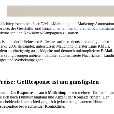
ailchimp ist ein beliebter E-Mail-Marketing und Marketing Automation
ervice, der Geschäfts- und Einzelunternehmen hilft, einen Kundensta
ufzubauen und Newsletter-Kampagnen zu starten.
s ist eine der beliebtesten Softwares auf dem deutschen und globalen
arkt. 2001 gegründet, unterstützen Mailchimp in erster Linie KMUs,
ndem sie einzigartig ausgeklügelte und dennoch unkomplizierte E-Mail-
arketinglösungen anbieten, darunter automatisierte Nachrichten, Landi
ages und Werbekampagnen.
reise: GetResponse ist am günstigsten
owohl
GetResponse
als auch
Mailchimp
bieten mehrere Tarifstufen an
ie sich nach Funktionsumfang und Anzahl der Kontakte richten. Der
ntscheidende Unterschied zeigt sich jedoch bei genauerem Hinsehen –
nsbesondere bei wachsender Kontaktliste.