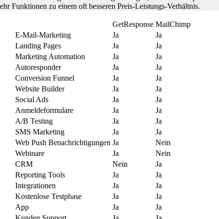
ehr Funktionen zu einem oft besseren Preis-Leistungs-Verhältnis.
GetResponse
MailChimp
E-Mail-Marketing
Ja
Ja
Landing Pages
Ja
Ja
Marketing Automation
Ja
Ja
Autoresponder
Ja
Ja
Conversion Funnel
Ja
Ja
Website Builder
Ja
Ja
Social Ads
Ja
Ja
Anmeldeformulare
Ja
Ja
A/B Testing
Ja
Ja
SMS Marketing
Ja
Ja
Web Push Benachrichtigungen
Ja
Nein
Webinare
Ja
Nein
CRM
Nein
Ja
Reporting Tools
Ja
Ja
Integrationen
Ja
Ja
Kostenlose Testphase
Ja
Ja
App
Ja
Ja
Kunden Support
Ja
Ja