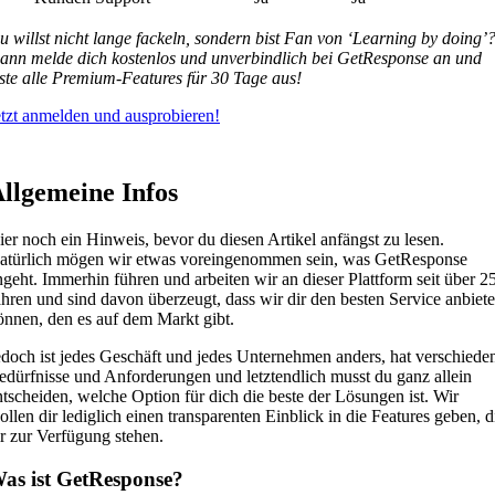
u willst nicht lange fackeln, sondern bist Fan von ‘Learning by doing’
ann melde dich kostenlos und unverbindlich bei GetResponse an und
este alle Premium-Features für 30 Tage aus!
etzt anmelden und ausprobieren!
llgemeine Infos
ier noch ein Hinweis, bevor du diesen Artikel anfängst zu lesen.
atürlich mögen wir etwas voreingenommen sein, was GetResponse
ngeht. Immerhin führen und arbeiten wir an dieser Plattform seit über 2
ahren und sind davon überzeugt, dass wir dir den besten Service anbiet
önnen, den es auf dem Markt gibt.
edoch ist jedes Geschäft und jedes Unternehmen anders, hat verschiede
edürfnisse und Anforderungen und letztendlich musst du ganz allein
ntscheiden, welche Option für dich die beste der Lösungen ist. Wir
ollen dir lediglich einen transparenten Einblick in die Features geben, d
ir zur Verfügung stehen.
as ist GetResponse?