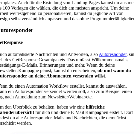
emplates. Auch für die Erstellung von Landing Pages kannst du aus me
ls 100 Vorlagen die wählen, die dich am meisten anspricht. Um deine
rbeit weitestgehend zu personalisieren, kannst du jegliche Art von
esign selbstverständlich anpassen und das ohne Programmierfähigkeite
utoresponder
etResponse
uch automatisierte Nachrichten und Antworten, also
Autoresponder
, si
eil des GetResponse Gesamtpakets. Das umfasst Willkommensmails,
estätigungs-E-Mails, Erinnerungen und mehr. Wenn du deine
ewsletter-Kampagne planst, kannst du entscheiden,
ob und wann du
utoresponder an deine Abonnenten versenden willst
.
enn du einen Automation Workflow erstellst, kannst du auswählen,
ann ein Autoresponder versendet werden soll, also zum Beispiel einen
ag nach Anmeldung zum Newsletter/Webinar/etc.
m den Überblick zu behalten, haben wir eine
hilfreiche
alenderübersicht
für dich und deine E-Mail Kampagnen erstellt. Dort
indest du alle Autoresponder, Mails und Nachrichten, die demnächst
erschickt werden.