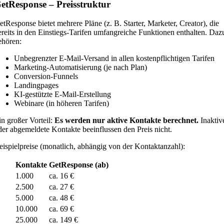
etResponse – Preisstruktur
etResponse bietet mehrere Pläne (z. B. Starter, Marketer, Creator), die
ereits in den Einstiegs-Tarifen umfangreiche Funktionen enthalten. Daz
ehören:
Unbegrenzter E-Mail-Versand in allen kostenpflichtigen Tarifen
Marketing-Automatisierung (je nach Plan)
Conversion-Funnels
Landingpages
KI-gestützte E-Mail-Erstellung
Webinare (in höheren Tarifen)
in großer Vorteil:
Es werden nur aktive Kontakte berechnet.
Inaktiv
der abgemeldete Kontakte beeinflussen den Preis nicht.
eispielpreise (monatlich, abhängig von der Kontaktanzahl):
Kontakte
GetResponse (ab)
1.000
ca. 16 €
2.500
ca. 27 €
5.000
ca. 48 €
10.000
ca. 69 €
25.000
ca. 149 €