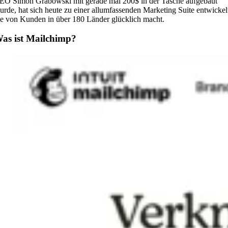
EO Simon Grabowski mit gerade mal 200$ in der Tasche aufgebaut
urde, hat sich heute zu einer allumfassenden Marketing Suite entwickel
ie von Kunden in über 180 Länder glücklich macht.
as ist Mailchimp?