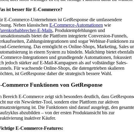
as ist besser für E-Commerce?
ür E-Commerce-Unternehmen ist GetResponse die umfassendere
ösung. Neben klassischen
E-Commerce-Automationen
wie
arenkorbabbrecher-E-Mails
, Produktempfehlungen und
ransaktionsmails bietet die Plattform integrierte Conversion-Funnels,
erkaufsseiten, Zahlungsintegrationen und sogar Webinar-Funktionen zu
ead-Generierung. Das ermöglicht es Online-Shops, Marketing, Sales u
utomatisierung in einem System zu bündeln. Mailchimp bietet ebenfall
-Commerce-Integrationen und grundlegende Automationen, fokussiert
ich jedoch stärker auf E-Mail-Kampagnen als auf vollständige Sales-
unnels. Für wachsende Online-Shops, die datengetrieben skalieren
öchten, ist GetResponse daher die strategisch bessere Wahl.
-Commerce Funktionen von GetResponse
m Bereich E-Commerce zeigt sich besonders deutlich, dass GetRespons
icht nur ein Newsletter-Tool, sondern eine Plattform zur aktiven
msatzsteigerung ist. Die Funktionen sind darauf ausgelegt, den gesamt
aufzyklus abzubilden – von der ersten Produktansicht bis zur
eaktivierung inaktiver Käufer.
ichtige E-Commerce-Features: