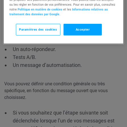
ouvert
?
ou les régler en fonction de vos préférences. Pour en savoir plus, consultez
notre
Politique en matière de cookies
et les
Informations relatives au
traitement des données par Google
.
Vous pouvez choisir parmi les types de messages suivants
:
Paramètres des cookies
Accepter
Une newsletter.
Un auto-répondeur.
Tests A/B.
Un message d’automatisation.
Vous pouvez définir une condition générale ou très
spécifique, en fonction du message ouvert que vous
choisissez.
Si vous souhaitez que l’étape suivante soit
déclenchée lorsque l’un de vos messages est