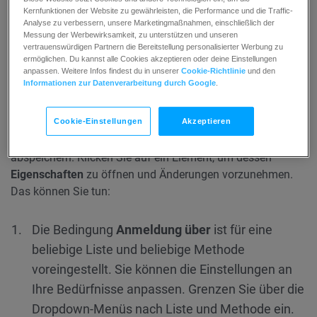
Kernfunktionen der Website zu gewährleisten, die Performance und die Traffic-
Sie müssen die Elemente konfigurieren und die Vorlage als
Analyse zu verbessern, unsere Marketingmaßnahmen, einschließlich der
Workflow veröffentlichen:
Messung der Werbewirksamkeit, zu unterstützen und unseren
vertrauenswürdigen Partnern die Bereitstellung personalisierter Werbung zu
ermöglichen. Du kannst alle Cookies akzeptieren oder deine Einstellungen
anpassen. Weitere Infos findest du in unserer
Cookie-Richtlinie
und den
eine geplante Nachricht, die das Scoring-System
Informationen zur Datenverarbeitung durch Google
.
auslöst, wenn sie geöffnet wird.
Cookie-Einstellungen
Akzeptieren
Sie können die Vorlage mit den Voreinstellungen
abspeichern. Klicken Sie auf ein Element, um dessen
Eigenschaften
zu öffnen und Änderungen vorzunehmen.
Das können Sie tun:
Die Bedingung
Anmeldung über
ist für eine
beliebige Liste und beliebige Methode
voreingestellt. Sie können die Einstellungen an
Ihre Bedürfnisse anpassen. Grenzen Sie über die
Dropdown-Menüs nach Liste und Methode ein.