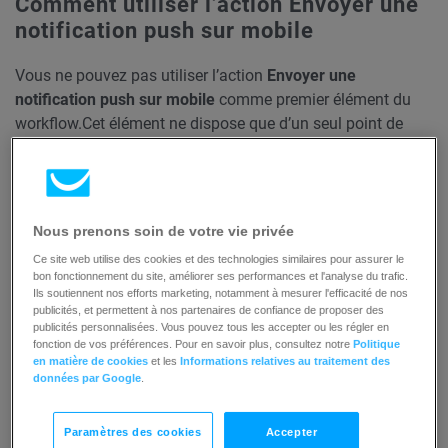
Comment utiliser l’action Envoyer une
notification push sur mobile
Vous ne pouvez pas utiliser l’action
Envoyer une
notification push sur mobile
comme premier élément du
workflow.
Cet élément ne dispose que d’un seul point de
sortie, que le contact suivant le workflow ait vu ou non la
notification.
Pour ajouter l’action
Envoyer une notification push sur
Nous prenons soin de votre vie privée
mobile
à votre workflow, vous devez glisser-déposer cet
Ce site web utilise des cookies et des technologies similaires pour assurer le
élément dans votre espace de travail et le connecter à au
bon fonctionnement du site, améliorer ses performances et l'analyse du trafic.
moins un autre élément.
Ils soutiennent nos efforts marketing, notamment à mesurer l'efficacité de nos
publicités, et permettent à nos partenaires de confiance de proposer des
publicités personnalisées. Vous pouvez tous les accepter ou les régler en
fonction de vos préférences. Pour en savoir plus, consultez notre
Politique
en matière de cookies
et les
Informations relatives au traitement des
données par Google
.
Paramètres des cookies
Accepter