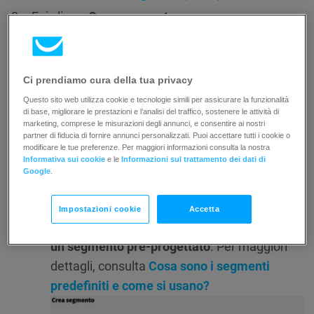
Fai clic su
Crea segmento
.
Scegli come vuoi creare il tuo segmento:
Per creare un segmento da zero, fai clic su
Ci prendiamo cura della tua privacy
Crea
accanto a
Crea segmento in
autonomia
.
Questo sito web utilizza cookie e tecnologie simili per assicurare la funzionalità
di base, migliorare le prestazioni e l’analisi del traffico, sostenere le attività di
Per creare un segmento con l’AI, inserisci la
marketing, comprese le misurazioni degli annunci, e consentire ai nostri
partner di fiducia di fornire annunci personalizzati. Puoi accettare tutti i cookie o
tua richiesta nel campo di testo nella sezione
modificare le tue preferenze. Per maggiori informazioni consulta la nostra
Informativa sui cookie
e le
Informazioni sul trattamento dei dati di
Crea segmenti con l’IA
e segui le istruzioni
Google
.
descritte in
Come creare segmenti con l’IA?
Per utilizzare un segmento predefinito,
Impostazioni cookie
Accetta
seleziona uno dei segmenti disponibili in
Usa
un segmento pre-progettato
. Per maggiori
dettagli, consulta
Cosa sono i segmenti
predefiniti e come si usano?