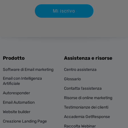
basati sul comportamento di acquisto:
Mi iscrivo
Contatti in cerca di offerte
Acquirenti abituali
Contatti che hanno abbandonato il carrello
Acquirenti stagionali
Prodotto
Assistenza e risorse
Clienti impulsivi
Software di Email marketing
Centro assistenza
Email con Intelligenza
Glossario
Consiglio:
Artificiale
Contatta l’assistenza
Autoresponder
Risorse di online marketing
Email Automation
Usa il form di iscrizione per raccogliere dati utili
Testimonianze dei clienti
come genere, città, ecc.
Website builder
Accademia GetResponse
Creazione Landing Page
Raccolta Webinar