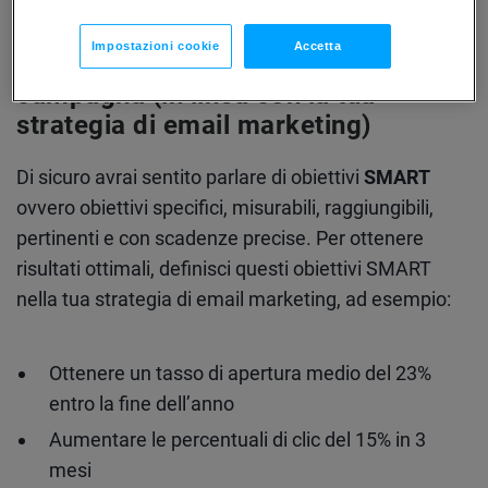
Impostazioni cookie
Accetta
Imposta obiettivi SMART per la
campagna (in linea con la tua
strategia di email marketing)
Di sicuro avrai sentito parlare di obiettivi
SMART
ovvero obiettivi specifici, misurabili, raggiungibili,
pertinenti e con scadenze precise. Per ottenere
risultati ottimali, definisci questi obiettivi SMART
nella tua strategia di email marketing, ad esempio:
Ottenere un tasso di apertura medio del 23%
entro la fine dell’anno
Aumentare le percentuali di clic del 15% in 3
mesi