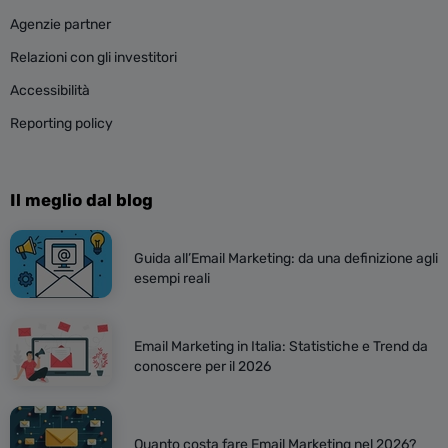
Agenzie partner
Relazioni con gli investitori
Mail:
Accessibilità
Reporting policy
Consiglio:
Il meglio dal blog
Guida all’Email Marketing: da una definizione agli
prima di aprire l’email i tuoi iscritti vedono il mittente,
esempi reali
l’oggetto e la pre-intestazione. Sceglili con cura
perché possono influire notevolmente sui tassi di
apertura.
Email Marketing in Italia: Statistiche e Trend da
conoscere per il 2026
Ecco un esempio di una email con una call-to-action
chiara:
Quanto costa fare Email Marketing nel 2026?