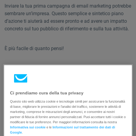
Inviare la tua prima campagna di email marketing potrebbe
sembrare un’impresa. Questo semplice e sintetico piano
d’azione ti aiuterà ad essere pronto e ad avere un impatto
concreto sul tuo pubblico di riferimento e sulla tua attività.
È più facile di quanto pensi!
Segui questa guida in 6 semplici passaggi per creare una
campagna di email marketing efficace in grado di produrre
risultati.
Ci prendiamo cura della tua privacy
Questo sito web utilizza cookie e tecnologie simili per assicurare la funzionalità
Pronto per creare una campagna di email
di base, migliorare le prestazioni e l’analisi del traffico, sostenere le attività di
marketing performante?
marketing, comprese le misurazioni degli annunci, e consentire ai nostri
partner di fiducia di fornire annunci personalizzati. Puoi accettare tutti i cookie o
modificare le tue preferenze. Per maggiori informazioni consulta la nostra
Informativa sui cookie
e le
Informazioni sul trattamento dei dati di
Segui questi sei passaggi!
Google
.