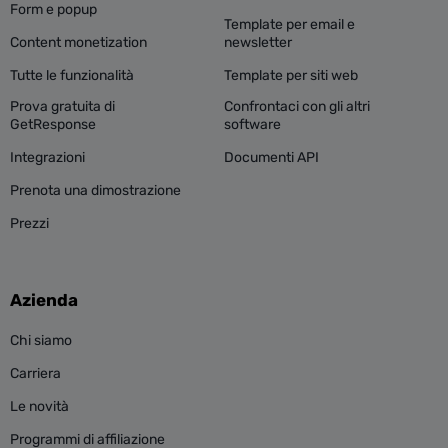
Prepara i tuoi modelli di email
Form e popup
Template per email e
Content monetization
newsletter
Sai già quali sono le tue call-to-action. Ora devi
Tutte le funzionalità
Template per siti web
scegliere il giusto template o modello per la tua
Prova gratuita di
Confrontaci con gli altri
email, personalizzarlo in base alla tua brand identity
GetResponse
software
e scrivere il testo per comunicare il messaggio
Integrazioni
Documenti API
desiderato.
Prenota una dimostrazione
Prezzi
Crea un oggetto e una pre-intestazione convincenti
che incoraggino i contatti ad aprire l’email. Ecco
alcuni esempi di messaggi realizzati in maniera
Azienda
efficace:
Chi siamo
Carriera
Gmail:
Le novità
Programmi di affiliazione